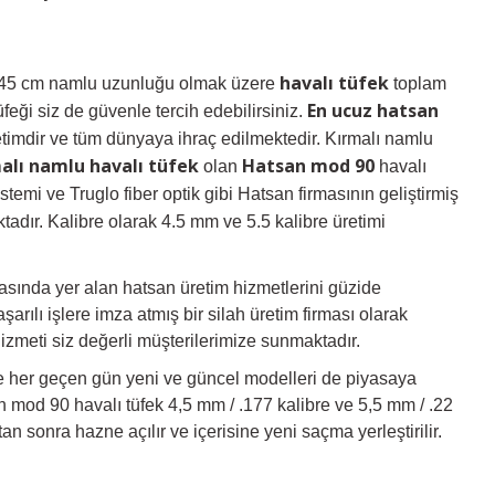
havalı tüfek
ca 45 cm namlu uzunluğu olmak üzere
toplam
En ucuz hatsan
üfeği siz de güvenle tercih edebilirsiniz.
timdir ve tüm dünyaya ihraç edilmektedir. Kırmalı namlu
alı namlu havalı tüfek
Hatsan mod 90
olan
havalı
stemi ve Truglo fiber optik gibi Hatsan firmasının geliştirmiş
tadır. Kalibre olarak 4.5 mm ve 5.5 kalibre üretimi
arasında yer alan hatsan üretim hizmetlerini güzide
arılı işlere imza atmış bir silah üretim firması olarak
izmeti siz değerli müşterilerimize sunmaktadır.
le her geçen gün yeni ve güncel modelleri de piyasaya
n mod 90 havalı tüfek 4,5 mm / .177 kalibre ve 5,5 mm / .22
an sonra hazne açılır ve içerisine yeni saçma yerleştirilir.