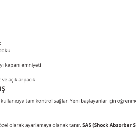
k
 doku
yı kapanı emniyeti
 ve açık arpacık
ış
r, kullanıcıya tam kontrol sağlar. Yeni başlayanlar için öğrenme
e özel olarak ayarlamaya olanak tanır.
SAS (Shock Absorber 