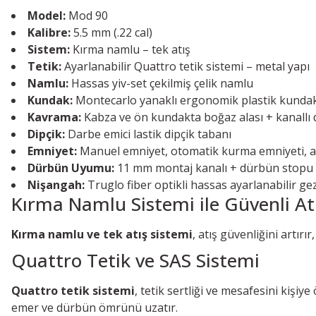
Model:
Mod 90
Kalibre:
5.5 mm (.22 cal)
Sistem:
Kırma namlu – tek atış
Tetik:
Ayarlanabilir Quattro tetik sistemi – metal yapı
Namlu:
Hassas yiv-set çekilmiş çelik namlu
Kundak:
Montecarlo yanaklı ergonomik plastik kunda
Kavrama:
Kabza ve ön kundakta boğaz alası + kanallı
Dipçik:
Darbe emici lastik dipçik tabanı
Emniyet:
Manuel emniyet, otomatik kurma emniyeti, a
Dürbün Uyumu:
11 mm montaj kanalı + dürbün stopu
Nişangah:
Truglo fiber optikli hassas ayarlanabilir gez
Kırma Namlu Sistemi ile Güvenli At
Kırma namlu ve tek atış sistemi
, atış güvenliğini artırı
Quattro Tetik ve SAS Sistemi
Quattro tetik sistemi
, tetik sertliği ve mesafesini kişiy
emer ve dürbün ömrünü uzatır.