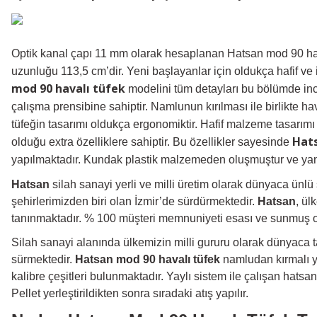
Optik kanal çapı 11 mm olarak hesaplanan Hatsan mod 90 hava
uzunluğu 113,5 cm’dir. Yeni başlayanlar için oldukça hafif ve
mod 90 havalı tüfek
modelini tüm detayları bu bölümde in
çalışma prensibine sahiptir. Namlunun kırılması ile birlikte ha
tüfeğin tasarımı oldukça ergonomiktir. Hafif malzeme tasarımı il
Hats
olduğu extra özelliklere sahiptir. Bu özellikler sayesinde
yapılmaktadır. Kundak plastik malzemeden oluşmuştur ve yan
Hatsan
silah sanayi yerli ve milli üretim olarak dünyaca ünlü 
şehirlerimizden biri olan İzmir’de sürdürmektedir.
Hatsan
, ül
tanınmaktadır. % 100 müşteri memnuniyeti esası ve sunmuş oldu
Silah sanayi alanında ülkemizin milli gururu olarak dünyaca
sürmektedir.
Hatsan mod 90 havalı tüfek
namludan kırmalı y
kalibre çeşitleri bulunmaktadır. Yaylı sistem ile çalışan hatsan
Pellet yerleştirildikten sonra sıradaki atış yapılır.