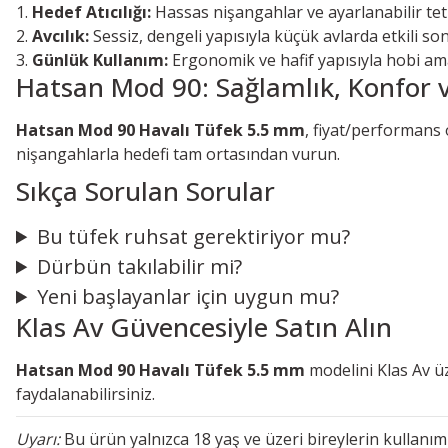
Hedef Atıcılığı:
Hassas nişangahlar ve ayarlanabilir tetik
Avcılık:
Sessiz, dengeli yapısıyla küçük avlarda etkili son
Günlük Kullanım:
Ergonomik ve hafif yapısıyla hobi ama
Hatsan Mod 90: Sağlamlık, Konfor 
Hatsan Mod 90 Havalı Tüfek 5.5 mm
, fiyat/performans 
nişangahlarla hedefi tam ortasından vurun.
Sıkça Sorulan Sorular
Bu tüfek ruhsat gerektiriyor mu?
Dürbün takılabilir mi?
Yeni başlayanlar için uygun mu?
Klas Av Güvencesiyle Satın Alın
Hatsan Mod 90 Havalı Tüfek 5.5 mm
modelini Klas Av üz
faydalanabilirsiniz.
Uyarı:
Bu ürün yalnızca 18 yaş ve üzeri bireylerin kullanı