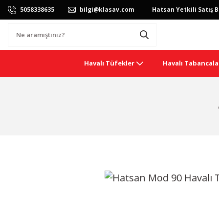
5058338635
bilgi@klasav.com
Hatsan Yetkili Satış B
Havalı Tüfekler
Havalı Tabancala