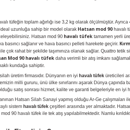
lı tüfeğin toplam ağırlığı ise 3,2 kg olarak ölçülmüştür. Ayrı
Hatsan mod 90
 ideal uzunluğa sahip bir model olarak
havalı t
havalı tüfek
celeyebilirsiniz. Hatsan mod 90
tamamen yerli üre
Kırm
va basıncı sağlanır ve hava basıncı pelleti harekete geçirir.
e çok rahat bir şekilde taşımınıza olanak sağlar. Quattro tetik si
an Mod 90 havalı tüfek
daha verimli bir atış imkanı sağlamak
aklı kundağa sahiptir.
silah üretim firmasıdır. Dünyanın en iyi
havalı tüfek
üreticileri 
kemizin milli gururu, ünü ülke sınırlarını aşarak Dünya çapında baş
ğu satış sonrası hizmet, kalite ve garanti belgeleriyle en iyi h
 tanınan Hatsan Silah Sanayi yapmış olduğu Ar-Ge çalışmaları i
aylı sistem
havalı tüfek
çeşitleri arasında yer almaktadır. Hatsa
 mod 90 havalı tüfek ile tek atış yapılabilmektedir. Namlu kırıldıkt