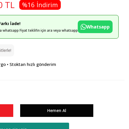
0 TL
%16 İndirim
arkı İade!
Whatsapp
eya whatsapp Fiyat teklifin için ara veya whatsapp
lerle!
rgo • Stoktan hızlı gönderim
Hemen Al