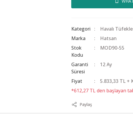
WHAT
Kategori
Havalı Tüfekle
Marka
Hatsan
Stok
MOD90-55
Kodu
Garanti
12 Ay
Süresi
Fiyat
5.833,33 TL +
*612,27 TL den başlayan taks
Paylaş