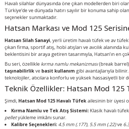
Havalı silahlar dünyasında öne çıkan modellerden biri ola
Türkiye’de ve dünyada hatırı sayılır bir konuma sahip olan
seçenekler sunmaktadır.
Hatsan Markası ve Mod 125 Serisin
Hatsan Silah Sanayi
, yerli üretim havalı tüfek ve av tüfe
çıkan firma, sportif atış, hobi atışları ve avcılık alanında k
beklentisini bir araya getiren tasarımıyla, Hatsan’ın en çok 
Bu seri, özellikle
kırma namlu mekanizması
(break barrel)
taşınabilirlik
ve
basit kullanım
gibi avantajlarıyla bilin
teknolojiler, atıcılara konforlu ve yüksek hassasiyetli bi
Teknik Özellikler: Hatsan Mod 125 
Şimdi,
Hatsan Mod 125 Havalı Tüfek
ailesinin bir üyesi
Kırma Namlu ve Tek Atış Sistemi:
Klasik havalı tüf
pellet
yükleme imkânı sunar.
Kalibre Seçenekleri:
4.5 mm (.177)
,
5.5 mm (.22)
ve
6.