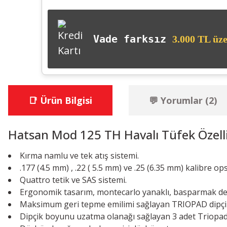
Vade farksız
3.000 TL üze
📑 Ürün Bilgisi
💬 Yorumlar (2)
Hatsan Mod 125 TH Havalı Tüfek Özelli
Kırma namlu ve tek atış sistemi.
.177 (4.5 mm) , .22 ( 5.5 mm) ve .25 (6.35 mm) kalibre op
Quattro tetik ve SAS sistemi.
Ergonomik tasarım, montecarlo yanaklı, basparmak deli
Maksimum geri tepme emilimi sağlayan TRIOPAD dipçik
Dipçik boyunu uzatma olanağı sağlayan 3 adet Triopa