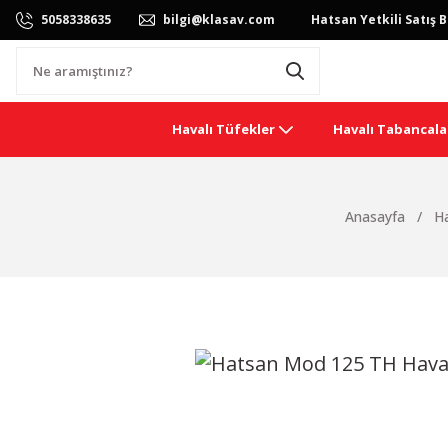
5058338635
bilgi@klasav.com
Hatsan Yetkili Satış B
Havalı Tüfekler
Havalı Tabancala
Anasayfa
Ha