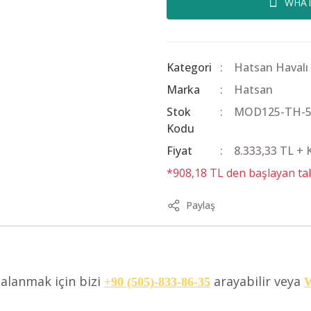
WHAT
Kategori
Hatsan Havalı
Marka
Hatsan
Stok
MOD125-TH-5
Kodu
Fiyat
8.333,33 TL +
*908,18 TL den başlayan taks
Paylaş
dalanmak için bizi
arayabilir veya
+90 (505)-833-86-35
W