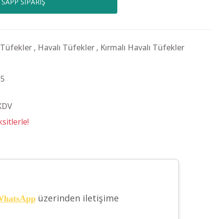
SAPP SİPARİŞ
 Tüfekler
,
Havalı Tüfekler
,
Kırmalı Havalı Tüfekler
5
 KDV
itlerle!
üzerinden iletişime
hatsApp