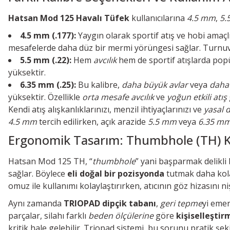
Hatsan Mod 125 Havalı Tüfek
kullanıcılarına
4.5 mm
,
5.
4.5 mm (.177):
Yaygın olarak sportif atış ve hobi amaçlı 
mesafelerde daha düz bir mermi yörüngesi sağlar. Turnuva
5.5 mm (.22):
Hem
avcılık
hem de sportif atışlarda popü
yüksektir.
6.35 mm (.25):
Bu kalibre,
daha büyük avlar
veya
daha 
yüksektir. Özellikle
orta mesafe avcılık
ve
yoğun etkili atış
Kendi atış alışkanlıklarınızı, menzil ihtiyaçlarınızı ve
yasal 
4.5 mm
tercih edilirken, açık arazide
5.5 mm
veya
6.35 m
Ergonomik Tasarım: Thumbhole (TH) K
Hatsan Mod 125 TH, “
thumbhole
” yani başparmak delikli
sağlar. Böylece
eli doğal bir pozisyonda
tutmak daha kolay
omuz ile kullanımı kolaylaştırırken, atıcının göz hizasını 
Aynı zamanda
TRIOPAD dipçik tabanı
,
geri tepme
yi emer
parçalar, silahı farklı
beden ölçülerine
göre
kişiselleştir
kritik hale gelebilir. Triopad sistemi, bu sorunu pratik şek