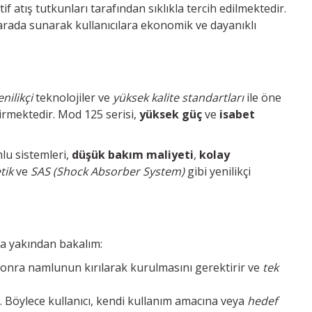
if atış tutkunları tarafından sıklıkla tercih edilmektedir.
arada sunarak kullanıcılara ekonomik ve dayanıklı
enilikçi
teknolojiler ve
yüksek kalite standartları
ile öne
ştirmektedir. Mod 125 serisi,
yüksek güç
ve
isabet
mlu sistemleri,
düşük bakım maliyeti
,
kolay
tik
ve
SAS (Shock Absorber System)
gibi yenilikçi
na yakından bakalım:
 sonra namlunun kırılarak kurulmasını gerektirir ve
tek
. Böylece kullanıcı, kendi kullanım amacına veya
hedef