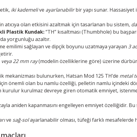
tetik,
iki kademeli
ve
ayarlanabilir
bir yapı sunar. Hassasiyet i
n atıcıya olan etkisini azaltmak için tasarlanan bu sistem,
da
li Plastik Kundak:
“TH” kısaltması (Thumbhole) bu başparmak 
rda yorgunluğu azaltır.
e emilimi sağlayan ve dipçik boyunu uzatmaya yarayan
3 a
tirir.
 veya 22 mm ray
(modelin özelliklerine göre) üzerine dürbün 
tetik mekanizması bulunurken, Hatsan Mod 125 TH’de
metal t
için önemli olan bu namlu özelliği, pelletin namlu içindeki d
h kurulur kurulmaz devreye giren otomatik emniyet, istenmey
la aniden kapanmasını engelleyen emniyet özelliğidir. Bu s
arı
ve
sağ-sol
ayarlanabilir olması, tüfeği farklı mesafelerde 
Amaçları