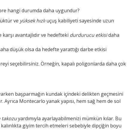
alibre hangi durumda daha uygundur?
şüktür ve
yüksek hızlı
uçuş kabiliyeti sayesinde uzun
 karşı avantajlıdır ve hedefteki
durdurucu etkisi
daha
 daha düşük olsa da hedefte yarattığı darbe etkisi
yi seçebilirsiniz. Örneğin, kapalı poligonlarda daha çok
dayarken başparmağın kundak içindeki delikten geçmesini
lır. Ayrıca Montecarlo yanak yapısı, hem sağ hem de sol
 takozu
yardımıyla ayarlayabilmenizi mümkün kılar. Bu
ı kalınlıkta giyim tercih etmeleri sebebiyle dipçiğin boyu