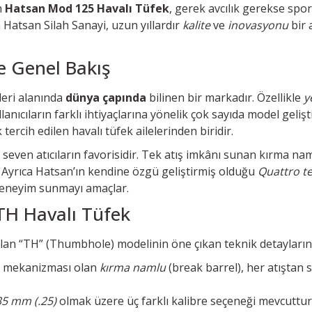
n
Hatsan Mod 125 Havalı Tüfek
, gerek avcılık gerekse sport
 Hatsan Silah Sanayi, uzun yıllardır
kalite
ve
inovasyonu
bir 
e Genel Bakış
kleri alanında
dünya çapında
bilinen bir markadır. Özellikle
y
ullanıcıların farklı ihtiyaçlarına yönelik çok sayıda model geli
tercih edilen havalı tüfek ailelerinden biridir.
 seven atıcıların favorisidir. Tek atış imkânı sunan kırma na
ir. Ayrıca Hatsan’ın kendine özgü geliştirmiş olduğu
Quattro te
r deneyim sunmayı amaçlar.
TH Havalı Tüfek
 olan “TH” (Thumbhole) modelinin öne çıkan teknik detayları
ek mekanizması olan
kırma namlu
(break barrel), her atıştan
35 mm (.25)
olmak üzere üç farklı kalibre seçeneği mevcuttur