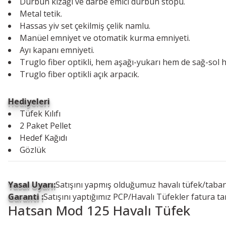
Dürbün kızağı ve darbe emici dürbün stopu.
Metal tetik.
Hassas yiv set çekilmiş çelik namlu.
Manüel emniyet ve otomatik kurma emniyeti.
Ayı kapanı emniyeti.
Truglo fiber optikli, hem aşağı-yukarı hem de sağ-sol h
Truglo fiber optikli açık arpacık.
Hediyeleri
Tüfek Kılıfı
2 Paket Pellet
Hedef Kağıdı
Gözlük
Yasal Uyarı:
Satışını yapmış olduğumuz havalı tüfek/taban
Garanti :
Satışını yaptığımız PCP/Havalı Tüfekler fatura ta
Hatsan Mod 125 Havalı Tüfek