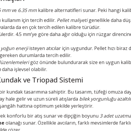
5 mm
ve
6.35 mm
kalibre alternatifleri sunar. Peki hangi k
kullanım için tercih edilir.
Pellet maliyeti
genellikle daha dü
larda da en çok tercih edilen kalibre türüdür.
lerdir. 4.5 mm’ye göre daha ağır olduğu için rüzgar direncine
yoğun enerji
isteyen atıcılar için uygundur. Pellet hızı biraz
gereken durumlarda tercih edilir.
düzenlemeleri
göz önünde bulundurarak size en uygun kalibre
m
daha işlevsel olabilir.
undak ve Triopad Sistemi
 bir kundak tasarımına sahiptir. Bu tasarım, tüfeği omuza 
 hale gelir ve uzun süreli atışlarda
bilek yorgunluğu
azaltı
nişangâh hattına optimum şekilde yerleştirir.
ek konforlu bir atış sunar ve dipçiğin boyunu
3 adet uzatma
me
olanağı sunar. Özellikle avcıların, farklı mevsimlerde farkl
ilde çözer.