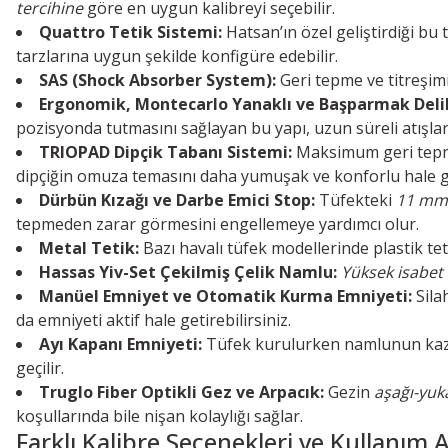
tercihine
göre en uygun kalibreyi seçebilir.
Quattro Tetik Sistemi:
Hatsan’ın özel geliştirdiği bu 
tarzlarına uygun şekilde konfigüre edebilir.
SAS (Shock Absorber System):
Geri tepme ve titreşimi
Ergonomik, Montecarlo Yanaklı ve Başparmak Delik
pozisyonda tutmasını sağlayan bu yapı, uzun süreli atışla
TRIOPAD Dipçik Tabanı Sistemi:
Maksimum geri tepm
dipçiğin omuza temasını daha yumuşak ve konforlu hale ge
Dürbün Kızağı ve Darbe Emici Stop:
Tüfekteki
11 mm
tepmeden zarar görmesini engellemeye yardımcı olur.
Metal Tetik:
Bazı havalı tüfek modellerinde plastik 
Hassas Yiv-Set Çekilmiş Çelik Namlu:
Yüksek isabet
Manüel Emniyet ve Otomatik Kurma Emniyeti:
Sila
da emniyeti aktif hale getirebilirsiniz.
Ayı Kapanı Emniyeti:
Tüfek kurulurken namlunun kazay
geçilir.
Truglo Fiber Optikli Gez ve Arpacık:
Gezin
aşağı-yuk
koşullarında bile nişan kolaylığı sağlar.
Farklı Kalibre Seçenekleri ve Kullanım 