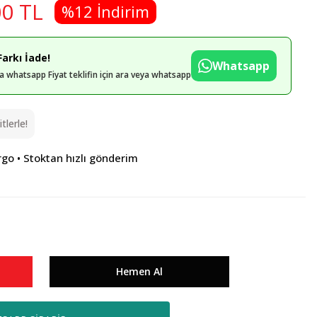
00 TL
%12 İndirim
arkı İade!
Whatsapp
eya whatsapp Fiyat teklifin için ara veya whatsapp
lerle!
rgo • Stoktan hızlı gönderim
Hemen Al