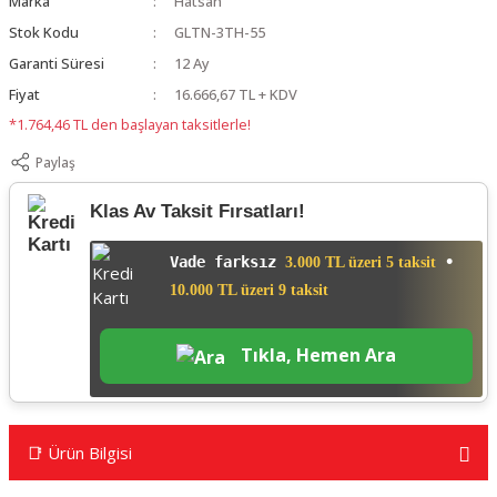
Marka
Hatsan
Stok Kodu
GLTN-3TH-55
Garanti Süresi
12 Ay
Fiyat
16.666,67 TL + KDV
*1.764,46 TL den başlayan taksitlerle!
Paylaş
Klas Av Taksit Fırsatları!
Vade farksız
•
3.000 TL üzeri 5 taksit
10.000 TL üzeri 9 taksit
Tıkla, Hemen Ara
📑 Ürün Bilgisi