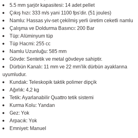
5.5 mm şarjör kapasitesi: 14 adet pellet
Çıkış hızı: 333 m/s yani 1100 fps'dir. (51 joules)
Namlu: Hassas yiv-set çekilmiş yerli üretim ceketli namlu
Çalışma ve Doldurma Basıncı: 200 Bar
Tüp: Alüminyum tüp
Tüp Hacmi: 255 cc
Namlu Uzunluğu: 585 mm
Gövde: Sentetik ve metal gövdeye sahiptir.
Dürbün Kanalı: 11 mm ve 22 mm'lik dürbün ayaklarına
uyumludur.
Kundak: Teleskopik taktik polimer dipçik
Ağırlık: 4,2 kg
Tetik: Ayarlanabilir Quattro tetik sistemi
Kurma Kolu: Yandan
Gez: Yok
Arpacık: Yok
Emniyet: Manuel