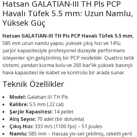
Hatsan GALATIAN-III TH Pls PCP
Havalı Tüfek 5.5 mm: Uzun Namlu,
Yüksek Güç
Hatsan GALATIAN-III TH Pls PCP Havalı Tüfek 5.5 mm
,
585 mm uzun namlu yapısı, yüksek çıkış hızı ve 14’lü
şarjör kapasitesiyle profesyonel düzeyde performans
isteyenler için geliştirilmiş bir PCP modelidir. Quattro tetik
sistemi, yandan kurma kolu ve 200 bar’lık yüksek basınçlı
hava kapasitesi ile isabet ve kontrolü bir arada sunar.
Teknik Özellikler
Model:
Galatian III TH Pls
Kalibre:
5.5 mm (.22 cal)
Şarjör Kapasitesi:
14 pellet
Atış Sayısı:
70 adet (bir dolumla)
Çıkış Hızı:
333 m/s (1100 fps) – 51 joules
Namlu:
585 mm – Hassas yiv-set çekilmiş, ceketli yerli