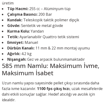
üretim
Tüp Hacmi:
255 cc – Alüminyum tüp
Çalışma Basıncı:
200 Bar
Kundak:
Teleskopik taktik polimer dipçik
Gövde:
Sentetik ve metal gövde
Kurma Kolu:
Yandan
Tetik:
Ayarlanabilir Quattro tetik sistemi
Emniyet:
Manuel
Dürbün Kanalı:
11 mm & 22 mm montaj uyumu
Ağırlık:
4.2 kg
Nişangah:
Gez ve arpacık bulunmamaktadır
585 mm Namlu: Maksimum İvme,
Maksimum İsabet
Uzun namlu yapısı sayesinde pellet çıkışı sırasında daha
fazla ivme kazanılır.
1100 fps çıkış hızı
, uzak mesafelerde
dahi etkili sonuçlar sağlar. Hedef atıcılığı ve avcılık için
idealdir.