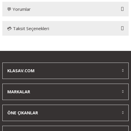
💬 Yorumlar
💳 Taksit Seçenekleri
Bu ürüne ilk yorumu siz yapın!
Yorum Yaz
KLASAV.COM
MARKALAR
ÖNE ÇIKANLAR