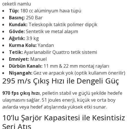
ceketli namlu
Tüp:
180 cc alüminyum hava tüpü
Basınç:
250 Bar
Kundak:
Teleskopik taktik polimer dipçik
Gövde:
Sentetik ve metal alaşım
Ağırlık:
3.9 kg
Kurma Kolu:
Yandan
Tetik:
Ayarlanabilir Quattro tetik sistemi
Emniyet:
Manuel
Dürbün Kanalı:
11 mm & 22 mm montaj rayları
Nişangah:
Gez ve arpacık yok (optik kullanım önerilir)
295 m/s Çıkış Hızı ile Dengeli Güç
970 fps çıkış hızı
, pelletin stabil ve güçlü şekilde hedefe
ulaşmasını sağlar. 51 joules enerji, küçük ve orta boy
avlarda veya hedef atışlarında yüksek etki sunar.
10’lu Şarjör Kapasitesi ile Kesintisiz
Seri Atış