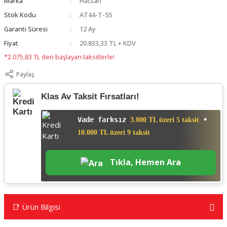
Marka
Hatsan
Stok Kodu
AT44-T-55
Garanti Süresi
12 Ay
Fiyat
20.833,33 TL + KDV
*2.075,83 TL den başlayan taksitlerle!
Paylaş
Klas Av Taksit Fırsatları!
Vade farksız
•
3.000 TL üzeri 5 taksit
10.000 TL üzeri 9 taksit
Tıkla, Hemen Ara
📑 Ürün Bilgisi