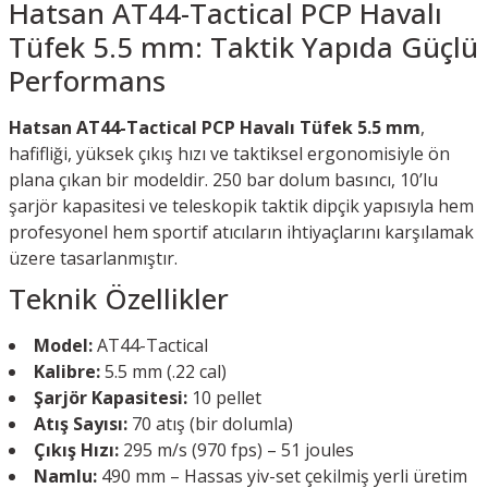
Hatsan AT44-Tactical PCP Havalı
Tüfek 5.5 mm: Taktik Yapıda Güçlü
Performans
Hatsan AT44-Tactical PCP Havalı Tüfek 5.5 mm
,
hafifliği, yüksek çıkış hızı ve taktiksel ergonomisiyle ön
plana çıkan bir modeldir. 250 bar dolum basıncı, 10’lu
şarjör kapasitesi ve teleskopik taktik dipçik yapısıyla hem
profesyonel hem sportif atıcıların ihtiyaçlarını karşılamak
üzere tasarlanmıştır.
Teknik Özellikler
Model:
AT44-Tactical
Kalibre:
5.5 mm (.22 cal)
Şarjör Kapasitesi:
10 pellet
Atış Sayısı:
70 atış (bir dolumla)
Çıkış Hızı:
295 m/s (970 fps) – 51 joules
Namlu:
490 mm – Hassas yiv-set çekilmiş yerli üretim