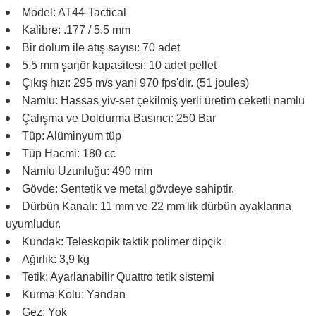
Model: AT44-Tactical
Kalibre: .177 / 5.5 mm
Bir dolum ile atış sayısı: 70 adet
5.5 mm şarjör kapasitesi: 10 adet pellet
Çıkış hızı: 295 m/s yani 970 fps'dir. (51 joules)
Namlu: Hassas yiv-set çekilmiş yerli üretim ceketli namlu
Çalışma ve Doldurma Basıncı: 250 Bar
Tüp: Alüminyum tüp
Tüp Hacmi: 180 cc
Namlu Uzunluğu: 490 mm
Gövde: Sentetik ve metal gövdeye sahiptir.
Dürbün Kanalı: 11 mm ve 22 mm'lik dürbün ayaklarına
uyumludur.
Kundak: Teleskopik taktik polimer dipçik
Ağırlık: 3,9 kg
Tetik: Ayarlanabilir Quattro tetik sistemi
Kurma Kolu: Yandan
Gez: Yok