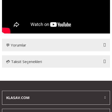
💬 Yorumlar
💳 Taksit Seçenekleri
Hatsan AT44-TACTICAL PCP Havalı Tüfek
5.5 mm
Bu kadar kaliteli bir tüfek beklemiyordum, hem güçlü hem de
çok dayanıklı fiyat olarak uygun, çok memnun kaldım klasava
KLASAV.COM
teşekkürler
y... t... | 06/04/2025