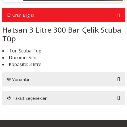
📑 Ürün Bilgisi
Hatsan 3 Litre 300 Bar Çelik Scuba
Tüp
Tür: Scuba Tüp
Durumu: Sıfır
Kapasite: 3 litre
💬 Yorumlar
💳 Taksit Seçenekleri
Bu ürüne ilk yorumu siz yapın!
Yorum Yaz