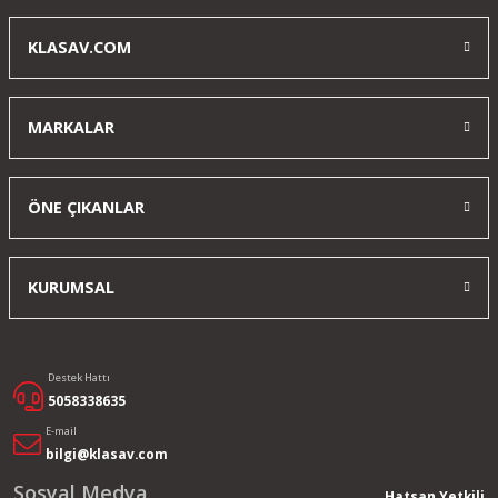
KLASAV.COM
MARKALAR
ÖNE ÇIKANLAR
KURUMSAL
Destek Hattı
5058338635
E-mail
bilgi@klasav.com
Sosyal Medya
Hatsan Yetkili