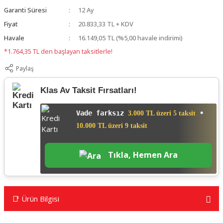
Garanti Süresi
12 Ay
Fiyat
20.833,33 TL + KDV
Havale
16.149,05 TL (%5,00 havale indirimi)
*1.764,35 TL den başlayan taksitlerle!
Paylaş
Klas Av Taksit Fırsatları!
Vade farksız
•
3.000 TL üzeri 5 taksit
10.000 TL üzeri 9 taksit
Tıkla, Hemen Ara
📑 Ürün Bilgisi