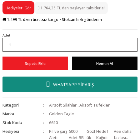
Hediyeleri Gör
1.764,35 TL den başlayan taksitlerle!
🚚 1.499 TL üzeri ücretsiz kargo • Stoktan hızlı gönderim
Adet
Sepete Ekle
Hemen Al
WHATSAPP SİPARİŞ
Kategori
Airsoft Silahlar
,
Airsoft Tüfekler
Marka
Golden Eagle
Stok Kodu
6610
Hediyesi
Pil ve şarj
5000
Gözl
Hedef
Vee daha
Aleti
Adet BB
ük
Kağıdı
fazlası..