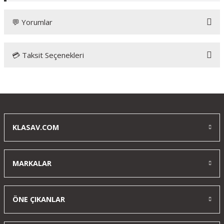
💬 Yorumlar
💳 Taksit Seçenekleri
Bu ürüne ilk yorumu siz yapın!
Yorum Yaz
KLASAV.COM
MARKALAR
ÖNE ÇIKANLAR