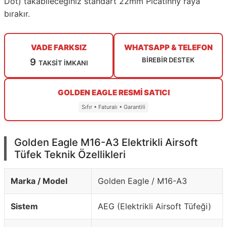
Dot) takabileceğiniz standart 22mm Picatinny raya
bırakır.
VADE FARKSIZ
WHATSAPP & TELEFON
BİREBİR DESTEK
9
TAKSİT İMKANI
GOLDEN EAGLE RESMİ SATICI
Sıfır • Faturalı • Garantili
Golden Eagle M16-A3 Elektrikli Airsoft
Tüfek Teknik Özellikleri
Marka / Model
Golden Eagle / M16-A3
Sistem
AEG (Elektrikli Airsoft Tüfeği)