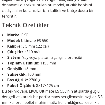
donanımlı olarak sunulan bu model, atıcılık hobisini
ciddiye alan kullanıcılar için kaliteli ve bütçe dostu bir
tercihtir.
Teknik Özellikler
Marka:
EKOL
Model:
Ultimate ES 550
Kalibre:
5.5 mm (.22 cal)
Çıkış Hızı:
310 m/s
Sistem:
Yay veya pistonlu çalışma prensibi
Toplam Uzunluk:
1155 mm
Genişlik:
45 mm
Yükseklik:
160 mm
Boş Ağırlık:
2700 g
Paket Ölçüleri:
8×17×125 cm
Bu teknik yapı, EKOL Ultimate ES 550’nin atışlarda güçlü,
dengeli ve kararlı bir performans sergilemesini sağlar. 5.5
mm kalibreli pellet mühimmatla kullanıldığında, özellikle