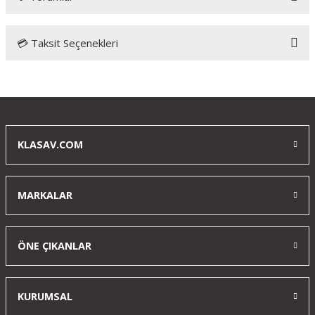
💳 Taksit Seçenekleri
Bu ürüne ilk yorumu siz yapın!
Yorum Yaz
KLASAV.COM
MARKALAR
ÖNE ÇIKANLAR
KURUMSAL