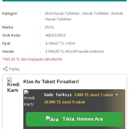
Kategori
Ekol Havalı Tüfekler
,
Havalı Tüfekler
,
Kırmalı
Havalı Tüfekler
Marka
EKOL
Stok Kodu
400.ES550.S
Fiyat
4.166,67 TL + KDV
Havale
3.990,00 TL (%5,00 havale indirimi)
*435,93 TL den başlayan taksitlerle!
Paylaş
Klas Av Taksit Fırsatları!
Vade farksız
•
3.000 TL üzeri 5 taksit
10.000 TL üzeri 9 taksit
Tıkla, Hemen Ara