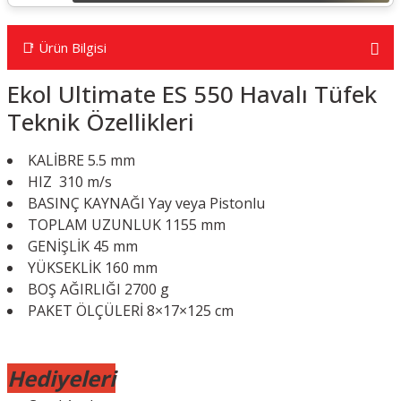
📑 Ürün Bilgisi
Ekol Ultimate ES 550 Havalı Tüfek
Teknik Özellikleri
KALİBRE 5.5 mm
HIZ 310 m/s
BASINÇ KAYNAĞI Yay veya Pistonlu
TOPLAM UZUNLUK 1155 mm
GENİŞLİK 45 mm
YÜKSEKLİK 160 mm
BOŞ AĞIRLIĞI 2700 g
PAKET ÖLÇÜLERİ 8×17×125 cm
Hediyeleri