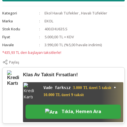
Kategori
Ekol Havalı Tüfekler
,
Havalı Tüfekler
Marka
EKOL
Stok Kodu
400.EHU635.S
Fiyat
5.000,00 TL + KDV
Havale
3.990,00 TL (%5,00 havale indirimi)
*435,93 TL den başlayan taksitlerle!
Paylaş
Klas Av Taksit Fırsatları!
Vade farksız
•
3.000 TL üzeri 5 taksit
10.000 TL üzeri 9 taksit
Tıkla, Hemen Ara