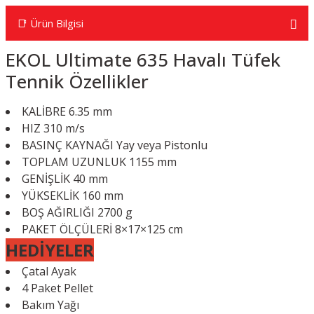
📑 Ürün Bilgisi
EKOL Ultimate 635 Havalı Tüfek
Tennik Özellikler
KALİBRE 6.35 mm
HIZ 310 m/s
BASINÇ KAYNAĞI Yay veya Pistonlu
TOPLAM UZUNLUK 1155 mm
GENİŞLİK
40 mm
YÜKSEKLİK 160 mm
BOŞ AĞIRLIĞI 2700 g
PAKET ÖLÇÜLERİ 8×17×125 cm
HEDİYELER
Çatal Ayak
4 Paket Pellet
Bakım Yağı