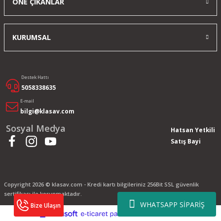
ÖNE ÇIKANLAR
KURUMSAL
Destek Hattı
5058338635
E-mail
bilgi@klasav.com
Sosyal Medya
Hatsan Yetkili
Satış Bayi
Copyright 2026 © klasav.com - Kredi kartı bilgileriniz 256Bit SSL güvenlik
sertifikası ile korunmaktadır.
WHATSAPP SİPARİŞ
Bize Ulaşın
ile
ideasoft
e-