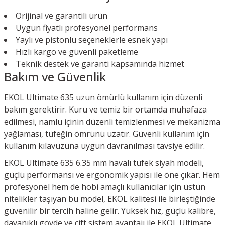
Orijinal ve garantili ürün
Uygun fiyatlı profesyonel performans
Yaylı ve pistonlu seçeneklerle esnek yapı
Hızlı kargo ve güvenli paketleme
Teknik destek ve garanti kapsamında hizmet
Bakım ve Güvenlik
EKOL Ultimate 635 uzun ömürlü kullanım için düzenli
bakım gerektirir. Kuru ve temiz bir ortamda muhafaza
edilmesi, namlu içinin düzenli temizlenmesi ve mekanizma
yağlaması, tüfeğin ömrünü uzatır. Güvenli kullanım için
kullanım kılavuzuna uygun davranılması tavsiye edilir.
EKOL Ultimate 635 6.35 mm havalı tüfek siyah modeli,
güçlü performansı ve ergonomik yapısı ile öne çıkar. Hem
profesyonel hem de hobi amaçlı kullanıcılar için üstün
nitelikler taşıyan bu model, EKOL kalitesi ile birleştiğinde
güvenilir bir tercih haline gelir. Yüksek hız, güçlü kalibre,
dayanıklı gövde ve çift sistem avantajı ile EKOL Ultimate