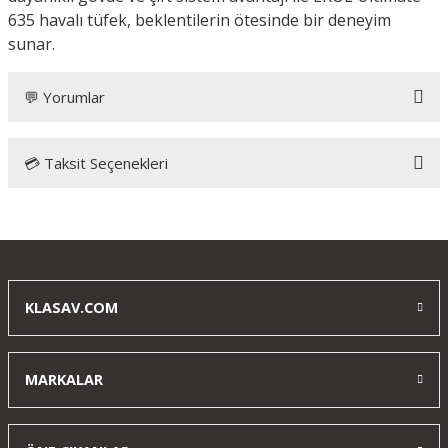
635 havalı tüfek, beklentilerin ötesinde bir deneyim
sunar.
💬 Yorumlar
💳 Taksit Seçenekleri
Bu ürüne ilk yorumu siz yapın!
Yorum Yaz
KLASAV.COM
MARKALAR