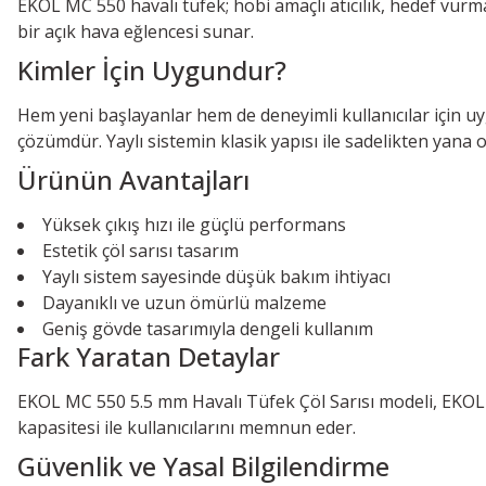
EKOL MC 550 havalı tüfek; hobi amaçlı atıcılık, hedef vurma 
bir açık hava eğlencesi sunar.
Kimler İçin Uygundur?
Hem yeni başlayanlar hem de deneyimli kullanıcılar için uy
çözümdür. Yaylı sistemin klasik yapısı ile sadelikten yana ol
Ürünün Avantajları
Yüksek çıkış hızı ile güçlü performans
Estetik çöl sarısı tasarım
Yaylı sistem sayesinde düşük bakım ihtiyacı
Dayanıklı ve uzun ömürlü malzeme
Geniş gövde tasarımıyla dengeli kullanım
Fark Yaratan Detaylar
EKOL MC 550 5.5 mm Havalı Tüfek Çöl Sarısı modeli, EKOL m
kapasitesi ile kullanıcılarını memnun eder.
Güvenlik ve Yasal Bilgilendirme