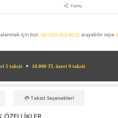
Paylaş
dalanmak için bizi
arayabilir veya
+90 (505)-833-86-35
W
•
ri 5 taksit
10.000 TL üzeri 9 taksit
💳 Taksit Seçenekleri
K
ÖZELLİKLER