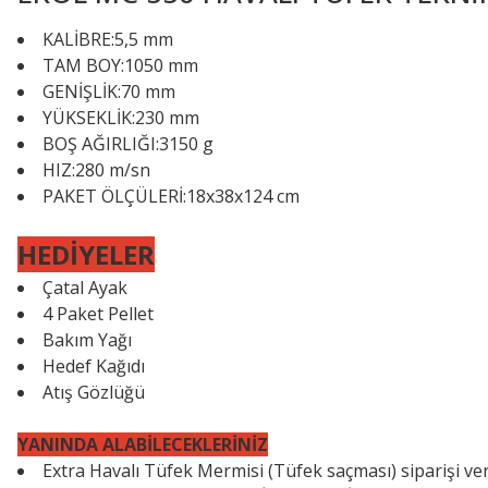
KALİBRE:5,5 mm
TAM BOY:1050 mm
GENİŞLİK:70 mm
YÜKSEKLİK:230 mm
BOŞ AĞIRLIĞI:3150 g
HIZ:280 m/sn
PAKET ÖLÇÜLERİ:18x38x124 cm
HEDİYELER
Çatal Ayak
4 Paket Pellet
Bakım Yağı
Hedef Kağıdı
Atış Gözlüğü
YANINDA ALABİLECEKLERİNİZ
Extra Havalı Tüfek Mermisi (Tüfek saçması) siparişi ve