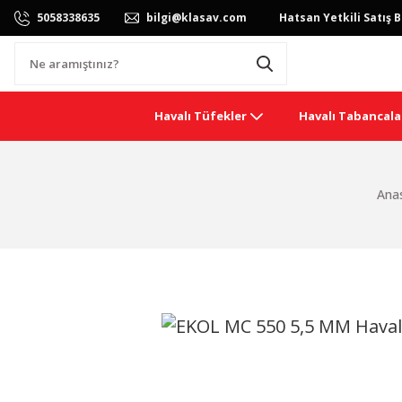
5058338635
bilgi@klasav.com
Hatsan Yetkili Satış B
Havalı Tüfekler
Havalı Tabancala
Ana