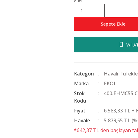
Adet
Sepete Ekle
WHAT
Kategori
Havalı Tüfekle
Marka
EKOL
Stok
400.EHMC55.C
Kodu
Fiyat
6.583,33 TL +
Havale
5.879,55 TL (%5
*642,37 TL den başlayan taks