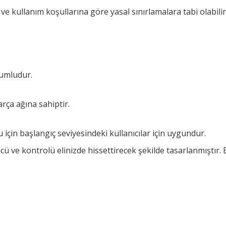
rları ve kullanım koşullarına göre yasal sınırlamalara tabi ol
yumludur.
rça ağına sahiptir.
 için başlangıç seviyesindeki kullanıcılar için uygundur.
 ve kontrolü elinizde hissettirecek şekilde tasarlanmıştır. Es
Bu ürüne ilk yorumu siz yapın!