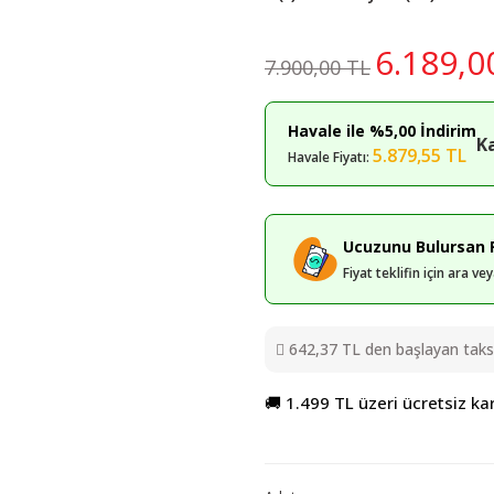
6.189,0
7.900,00 TL
Havale ile %5,00 İndirim
K
5.879,55 TL
Havale Fiyatı:
Ucuzunu Bulursan F
Fiyat teklifin için ara v
642,37 TL den başlayan taksit
🚚 1.499 TL üzeri ücretsiz ka