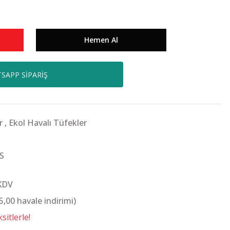
Hemen Al
SAPP SİPARİŞ
r
,
Ekol Havalı Tüfekler
S
 KDV
,00 havale indirimi)
itlerle!