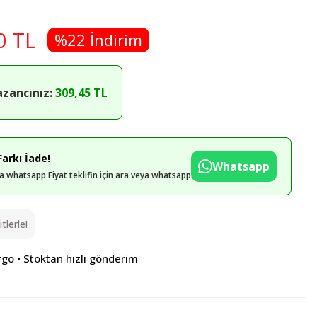
0 TL
%22 İndirim
azancınız:
309,45 TL
arkı İade!
Whatsapp
eya whatsapp Fiyat teklifin için ara veya whatsapp
lerle!
rgo • Stoktan hızlı gönderim