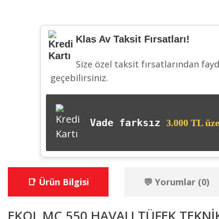
Klas Av Taksit Fırsatları!
Size özel taksit fırsatlarından fay
geçebilirsiniz.
Vade farksız
3.000 TL üze
📑 Ürün Bilgisi
💬 Yorumlar (0)
EKOL MC 550 HAVALI TÜFEK TEKNİ