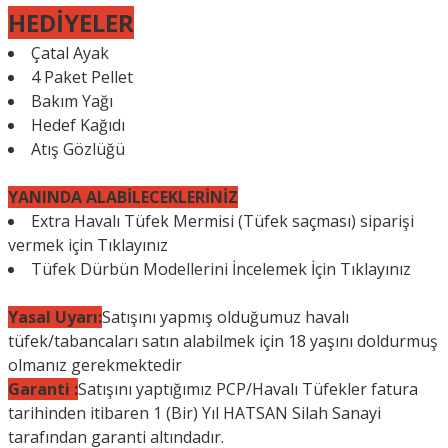
HEDİYELER
Çatal Ayak
4 Paket Pellet
Bakım Yağı
Hedef Kağıdı
Atış Gözlüğü
YANINDA ALABİLECEKLERİNİZ
Extra Havalı Tüfek Mermisi (Tüfek saçması) siparişi
vermek için
Tıklayınız
Tüfek Dürbün Modellerini İncelemek İçin
Tıklayınız
Yasal Uyarı:
Satışını yapmış olduğumuz havalı
tüfek/tabancaları satın alabilmek için 18 yaşını doldurmuş
olmanız gerekmektedir
Garanti :
Satışını yaptığımız PCP/Havalı Tüfekler fatura
tarihinden itibaren 1 (Bir) Yıl HATSAN Silah Sanayi
tarafından garanti altındadır.