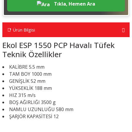
Tıkla, Hemen Ara
📑 Ürün Bilgisi
Ekol ESP 1550 PCP Havalı Tüfek
Teknik Özellikler
KALİBRE 5.5 mm
TAM BOY 1000 mm
GENİŞLİK 52 mm
YÜKSEKLİK 188 mm
HIZ 315 m/s
BOŞ AĞIRLIĞI 3500 g
NAMLU UZUNLUĞU 580 mm
ŞARJÖR KAPASİTESİ 12