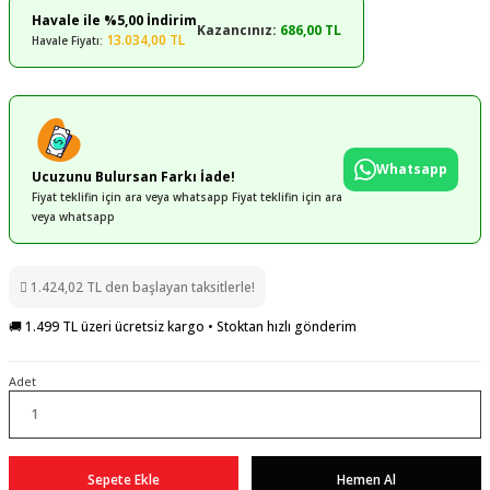
Havale ile %5,00 İndirim
Kazancınız:
686,00 TL
13.034,00 TL
Havale Fiyatı:
Whatsapp
Ucuzunu Bulursan Farkı İade!
Fiyat teklifin için ara veya whatsapp Fiyat teklifin için ara
veya whatsapp
1.424,02 TL den başlayan taksitlerle!
🚚 1.499 TL üzeri ücretsiz kargo • Stoktan hızlı gönderim
Adet
Sepete Ekle
Hemen Al