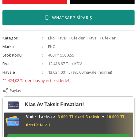
WHATSAPP SİPARİŞ
Kategori
Ekol Havalı Tüfekler
,
Havalı Tüfekler
Marka
EKOL
Stok Kodu
400.P1550.A55
Fiyat
12.416,67 TL + KDV
Havale
13.034,00 TL (%5,00 havale indirimi)
*1.424,02 TL den başlayan taksitlerle!
Paylaş
Klas Av Taksit Fırsatları!
Vade farksız
•
3.000 TL üzeri 5 taksit
10.000 TL
üzeri 9 taksit