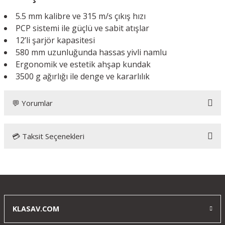
5.5 mm kalibre ve 315 m/s çıkış hızı
PCP sistemi ile güçlü ve sabit atışlar
12’li şarjör kapasitesi
580 mm uzunluğunda hassas yivli namlu
Ergonomik ve estetik ahşap kundak
3500 g ağırlığı ile denge ve kararlılık
💬 Yorumlar
💳 Taksit Seçenekleri
Bu ürüne ilk yorumu siz yapın!
Yorum Yaz
KLASAV.COM