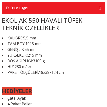
📑 Ürün Bilgisi
EKOL AK 550 HAVALI TÜFEK
TEKNİK
ÖZELLİKLER
KALİBRE:5,5 mm
TAM BOY:1015 mm
GENİŞLİK:55 mm
YÜKSEKLİK:215 mm
BOŞ AĞIRLIĞI:3100 g
HIZ:280 m/sn
PAKET ÖLÇÜLERİ:18x38x124 cm
HEDİYELER
Çatal Ayak
4 Paket Pellet