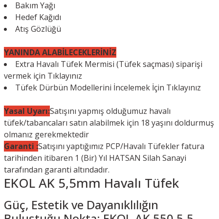
Bakım Yağı
Hedef Kağıdı
Atış Gözlüğü
YANINDA ALABİLECEKLERİNİZ
Extra Havalı Tüfek Mermisi (Tüfek saçması) siparişi
vermek için
Tıklayınız
Tüfek Dürbün Modellerini İncelemek İçin
Tıklayınız
Yasal Uyarı:
Satışını yapmış olduğumuz havalı
tüfek/tabancaları satın alabilmek için 18 yaşını doldurmuş
olmanız gerekmektedir
Garanti :
Satışını yaptığımız PCP/Havalı Tüfekler fatura
tarihinden itibaren 1 (Bir) Yıl HATSAN Silah Sanayi
tarafından garanti altındadır.
EKOL AK 5,5mm Havalı Tüfek
Güç, Estetik ve Dayanıklılığın
Buluştuğu Nokta: EKOL AK 550 5.5