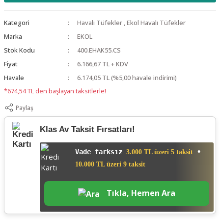
Kategori
Havalı Tüfekler
,
Ekol Havalı Tüfekler
Marka
EKOL
Stok Kodu
400.EHAK55.CS
Fiyat
6.166,67 TL + KDV
Havale
6.174,05 TL (%5,00 havale indirimi)
*674,54 TL den başlayan taksitlerle!
Paylaş
Klas Av Taksit Fırsatları!
Vade farksız
•
3.000 TL üzeri 5 taksit
10.000 TL üzeri 9 taksit
Tıkla, Hemen Ara