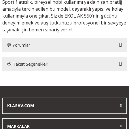
Sportif atıcılık, bireysel hobi kullanımı ya da nişan pratiği
amacıyla tercih edilen bu model, dayanıklı yapısı ve kolay
kullanımıyla öne çıkar. Siz de EKOL AK 550’nin gücünü
deneyimlemek ve atış tutkunuzu profesyonel bir seviyeye
taşımak için hemen sipariş verin!
💬 Yorumlar
💳 Taksit Seçenekleri
ak-550-5-5-mm-havali-tufek-col-sarisi
Hızlı bir şekilde teslim edildi ve ürün beklediğimin çok üzerinde
sağlam bir yapısı var ayrıca taksit seçeneği sayesinde rahatça
alıp denedim
KLASAV.COM
o... g... | 29/03/2025
MARKALAR