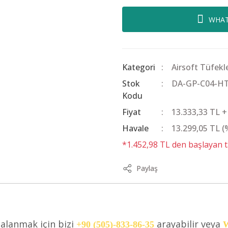
WHAT
Kategori
Airsoft Tüfekl
Stok
DA-GP-C04-H
Kodu
Fiyat
13.333,33 TL 
Havale
13.299,05 TL (
*1.452,98 TL den başlayan ta
Paylaş
dalanmak için bizi
arayabilir veya
+90 (505)-833-86-35
W