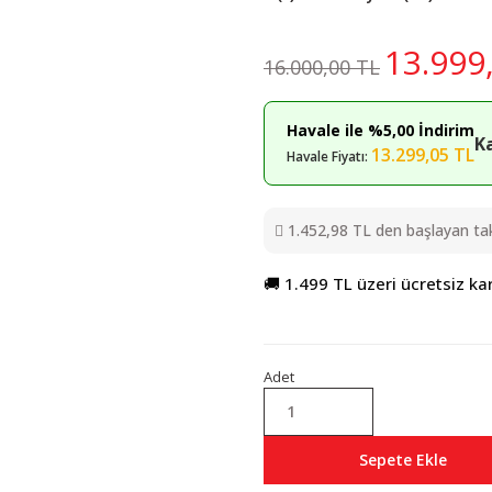
13.999
16.000,00 TL
Havale ile %5,00 İndirim
K
13.299,05 TL
Havale Fiyatı:
1.452,98 TL den başlayan taks
🚚 1.499 TL üzeri ücretsiz ka
Adet
Sepete Ekle