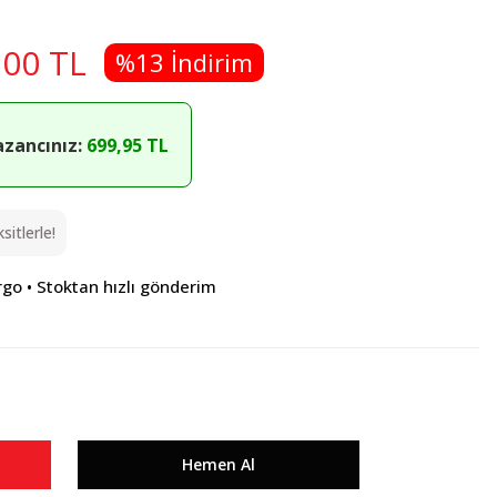
,00 TL
%13 İndirim
azancınız:
699,95 TL
itlerle!
rgo • Stoktan hızlı gönderim
Hemen Al