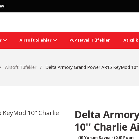
ayi
r
Airsoft Silahlar
PCP Havalı Tüfekler
Atıcılı
Airsoft Tüfekler
Delta Armory Grand Power AR15 KeyMod 10'' C
Delta Armor
10'' Charlie 
(0) Yorum Sayısı - (0.0) Puan