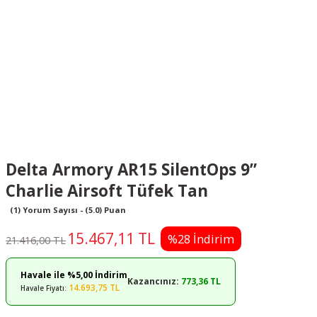
Delta Armory AR15 SilentOps 9”
Charlie Airsoft Tüfek Tan
(1) Yorum Sayısı - (5.0) Puan
15.467,11 TL
%28 İndirim
21.416,00 TL
Havale ile %5,00 İndirim
Kazancınız:
773,36 TL
14.693,75 TL
Havale Fiyatı: