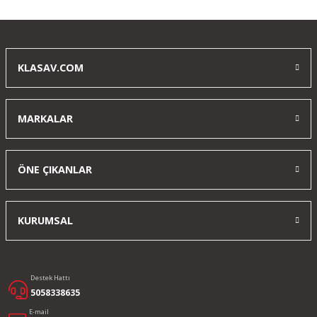
Delta Armory AR15 SilentOps 9” Charlie
Airsoft Tüfek TAN Pil Şarj Aleti Dahil
ürün beklediğimden iyi çıktı bi tık tereddüt etmiştim ama elime
alınca kaliteyi hissettim sahada denemek için sabırsızlanıyorum
KLASAV.COM
e... y... | 10/03/2025
MARKALAR
Yorum Yaz
ÖNE ÇIKANLAR
KURUMSAL
Destek Hattı
5058338635
E-mail