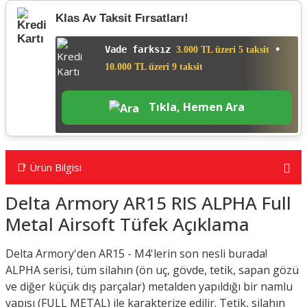
Klas Av Taksit Fırsatları!
Vade farksız
•
3.000 TL üzeri 5 taksit
10.000 TL üzeri 9 taksit
Tıkla, Hemen Ara
📑 Ürün Bilgisi
Delta Armory AR15 RIS ALPHA Full
Metal Airsoft Tüfek Açıklama
Delta Armory'den AR15 - M4'lerin son nesli burada!
ALPHA serisi, tüm silahın (ön uç, gövde, tetik, sapan gözü
ve diğer küçük dış parçalar) metalden yapıldığı bir namlu
yapısı (FULL METAL) ile karakterize edilir. Tetik, silahın