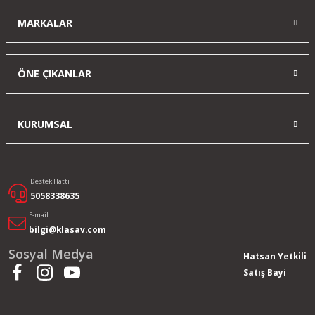
Yorum Yaz
MARKALAR
ÖNE ÇIKANLAR
KURUMSAL
Destek Hattı
5058338635
E-mail
bilgi@klasav.com
Sosyal Medya
Hatsan Yetkili
Satış Bayi