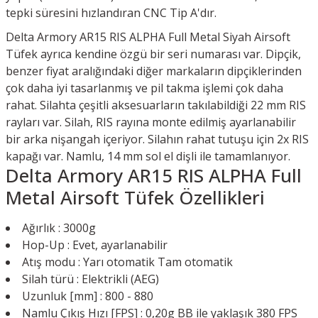
tepki süresini hızlandıran CNC Tip A'dır.
Delta Armory AR15 RIS ALPHA Full Metal Siyah Airsoft
Tüfek ayrıca kendine özgü bir seri numarası var. Dipçik,
benzer fiyat aralığındaki diğer markaların dipçiklerinden
çok daha iyi tasarlanmış ve pil takma işlemi çok daha
rahat. Silahta çeşitli aksesuarların takılabildiği 22 mm RIS
rayları var. Silah, RIS rayına monte edilmiş ayarlanabilir
bir arka nişangah içeriyor. Silahın rahat tutuşu için 2x RIS
kapağı var. Namlu, 14 mm sol el dişli ile tamamlanıyor.
Delta Armory AR15 RIS ALPHA Full
Metal Airsoft Tüfek Özellikleri
Ağırlık : 3000g
Hop-Up : Evet, ayarlanabilir
Atış modu : Yarı otomatik Tam otomatik
Silah türü : Elektrikli (AEG)
Uzunluk [mm] : 800 - 880
Namlu Çıkış Hızı [FPS] : 0,20g BB ile yaklaşık 380 FPS