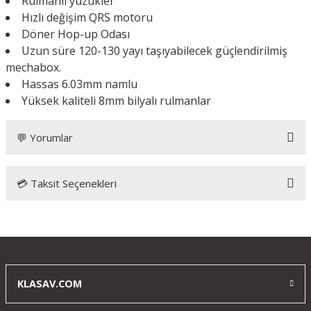
Rulmanlı yüzükler
Hızlı değişim QRS motoru
Döner Hop-up Odası
Uzun süre 120-130 yayı taşıyabilecek güçlendirilmiş
mechabox.
Hassas 6.03mm namlu
Yüksek kaliteli 8mm bilyalı rulmanlar
💬 Yorumlar
💳 Taksit Seçenekleri
Gerçeki airsoft tüfek
2 günde istanbula geldi çalışanlar ilgili anlayışlı herkese tavsiye
ederim
KLASAV.COM
m... e... | 11/01/2026