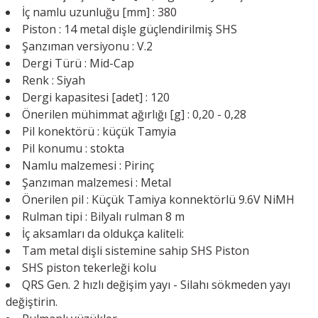
İç namlu uzunluğu [mm] : 380
Piston : 14 metal dişle güçlendirilmiş SHS
Şanzıman versiyonu : V.2
Dergi Türü : Mid-Cap
Renk : Siyah
Dergi kapasitesi [adet] : 120
Önerilen mühimmat ağırlığı [g] : 0,20 - 0,28
Pil konektörü : küçük Tamyia
Pil konumu : stokta
Namlu malzemesi : Pirinç
Şanzıman malzemesi : Metal
Önerilen pil : Küçük Tamiya konnektörlü 9.6V NiMH
Rulman tipi : Bilyalı rulman 8 m
İç aksamları da oldukça kaliteli:
Tam metal dişli sistemine sahip SHS Piston
SHS piston tekerleği kolu
QRS Gen. 2 hızlı değişim yayı - Silahı sökmeden yayı
değiştirin.