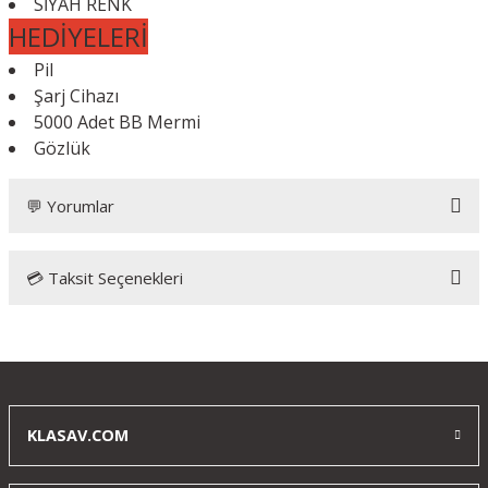
SİYAH RENK
HEDİYELERİ
Pil
Şarj Cihazı
5000 Adet BB Mermi
Gözlük
💬 Yorumlar
💳 Taksit Seçenekleri
DBOYS M4 10'' KEYMOD POL. STD. AEG
Airsoft Tüfek Siyah
Bu mağazadan ilk alışverişim ve kesinlikle son olmayacak.
Siparişim çok hızlı geldi, silahın malzeme kalitesi efsane.
KLASAV.COM
Beklediğimden daha iyi çıktı açıkçası. klasava eksiksiz ve
kusursuz gönderdikleri için teşekkür ederim