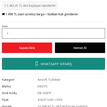
1.482,41 TL den başlayan taksitlerle!
🚚 1.499 TL üzeri ücretsiz kargo • Stoktan hızlı gönderim
Adet
Sepete Ekle
Hemen Al
WHATSAPP SİPARİŞ
Kategori
Airsoft Tüfekler
Marka
DBOYS
Stok Kodu
DB-3381P
Fiyat
416,67 USD + KDV
Havale
13.568,42 TL (%5,00 havale indirimi)