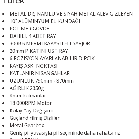
Tüfek
METAL DIŞ NAMLU VE SIYAH METAL ALEV GIZLEYEN
10" ALÜMINYUM EL KUNDAĞI
POLIMER GÖVDE
DAHILI, 4 ADET RAY
300BB MERMI KAPASITELI SARJOR
20mm PIKATINI UST RAY
6 POZISYON AYARLANABILIR DIPCIK
KAYIŞ ASKI NOKTASI
KATLANIR NISANGAHLAR
UZUNLUK 790mm - 870mm
AĞIRLIK 2350g
8mm Rulmanlar
18,000RPM Motor
Kolay Yay Değişimi
Güçlendirilmiş Dişliler
Metal Gearbox
Geniş pil yuvasıyla pil seçiminde daha rahatsınız