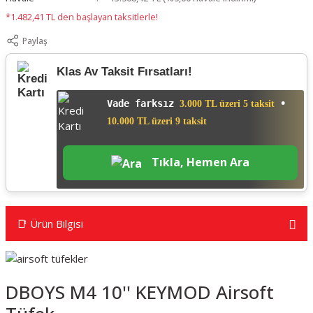
*1.482,41 TL den başlayan taksitlerle!
Paylaş
Klas Av Taksit Fırsatları!
Vade farksız
•
3.000 TL üzeri 5 taksit
10.000 TL üzeri 9 taksit
Tıkla, Hemen Ara
📑 Ürün Bilgisi
DBOYS M4 10'' KEYMOD Airsoft