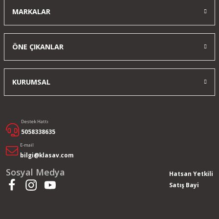
MARKALAR
k... k... | 12/03/2025
Yorum Yaz
ÖNE ÇIKANLAR
KURUMSAL
Destek Hattı
5058338635
E-mail
bilgi@klasav.com
Sosyal Medya
Hatsan Yetkili
Satış Bayi