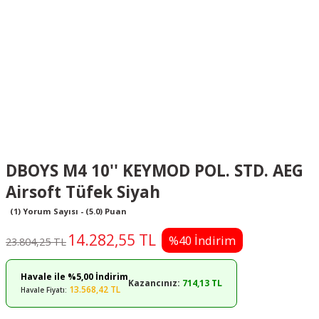
DBOYS M4 10'' KEYMOD POL. STD. AEG
Airsoft Tüfek Siyah
(1) Yorum Sayısı - (5.0) Puan
14.282,55 TL
%40 İndirim
23.804,25 TL
Havale ile %5,00 İndirim
Kazancınız:
714,13 TL
13.568,42 TL
Havale Fiyatı: