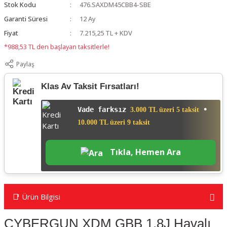
Stok Kodu
476.SAXDM45CBB4-SBE
Garanti Süresi
12 Ay
Fiyat
7.215,25 TL + KDV
*988,53 TL den başlayan taksitlerle!
Paylaş
Klas Av Taksit Fırsatları!
Vade farksız
•
3.000 TL üzeri 5 taksit
10.000 TL üzeri 9 taksit
Tıkla, Hemen Ara
📑 Ürün Bilgisi
CYBERGUN XDM GBB 1,8J Havalı