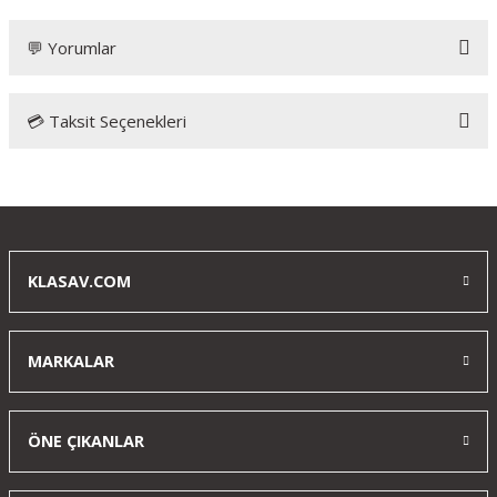
💬 Yorumlar
💳 Taksit Seçenekleri
Bu ürüne ilk yorumu siz yapın!
Yorum Yaz
KLASAV.COM
MARKALAR
ÖNE ÇIKANLAR