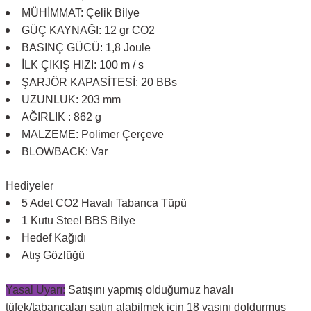
MÜHİMMAT: Çelik Bilye
GÜÇ KAYNAĞI: 12 gr CO2
BASINÇ GÜCÜ: 1,8 Joule
İLK ÇIKIŞ HIZI: 100 m / s
ŞARJÖR KAPASİTESİ: 20 BBs
UZUNLUK: 203 mm
AĞIRLIK : 862 g
MALZEME: Polimer Çerçeve
BLOWBACK: Var
Hediyeler
5 Adet CO2 Havalı Tabanca Tüpü
1 Kutu Steel BBS Bilye
Hedef Kağıdı
Atış Gözlüğü
Yasal Uyarı:
Satışını yapmış olduğumuz havalı
tüfek/tabancaları satın alabilmek için 18 yaşını doldurmuş