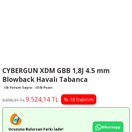
CYBERGUN XDM GBB 1,8J 4.5 mm
Blowback Havalı Tabanca
(0) Yorum Sayısı - (0.0) Puan
9.524,14 TL
%-10 İndirim
8.658,31 TL
Whatsapp
Ucuzunu Bulursan Farkı İade!