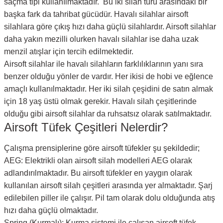
saçma tipi kullanılmaktadır. Bu iki silah türü arasındaki bir
başka fark da tahribat gücüdür. Havalı silahlar airsoft
silahlara göre çıkış hızı daha güçlü silahlardır. Airsoft silahlar
daha yakın mezilli olurken havalı silahlar ise daha uzak
menzil atışlar için tercih edilmektedir.
Airsoft silahlar ile havalı silahların farklılıklarının yanı sıra
benzer olduğu yönler de vardır. Her ikisi de hobi ve eğlence
amaçlı kullanılmaktadır. Her iki silah çeşidini de satın almak
için 18 yaş üstü olmak gerekir. Havalı silah çeşitlerinde
olduğu gibi airsoft silahlar da ruhsatsız olarak satılmaktadır.
Airsoft Tüfek Çeşitleri Nelerdir?
Çalışma prensiplerine göre airsoft tüfekler şu şekildedir;
AEG: Elektrikli olan airsoft silah modelleri AEG olarak
adlandırılmaktadır. Bu airsoft tüfekler en yaygın olarak
kullanılan airsoft silah çeşitleri arasında yer almaktadır. Şarj
edilebilen piller ile çalışır. Pil tam olarak dolu olduğunda atış
hızı daha güçlü olmaktadır.
Spring (Kurmalı): Kurma sistemi ile çalışan airsoft tüfek