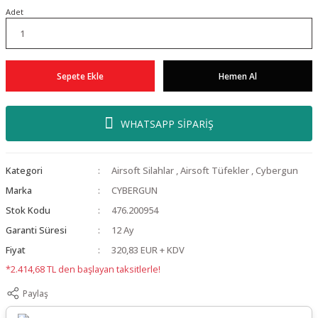
Adet
Sepete Ekle
Hemen Al
WHATSAPP SİPARİŞ
Kategori
Airsoft Silahlar
,
Airsoft Tüfekler
,
Cybergun
Marka
CYBERGUN
Stok Kodu
476.200954
Garanti Süresi
12 Ay
Fiyat
320,83 EUR + KDV
*2.414,68 TL den başlayan taksitlerle!
Paylaş