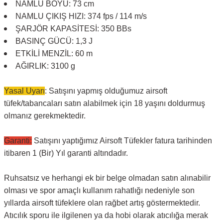
NAMLU BOYU: 73 cm
NAMLU ÇIKIŞ HIZI: 374 fps / 114 m/s
ŞARJÖR KAPASİTESİ: 350 BBs
BASINÇ GÜCÜ: 1,3 J
ETKİLİ MENZİL: 60 m
AĞIRLIK: 3100 g
Yasal Uyarı
: Satışını yapmış olduğumuz airsoft
tüfek/tabancaları satın alabilmek için 18 yaşını doldurmuş
olmanız gerekmektedir.
Garanti:
Satışını yaptığımız Airsoft Tüfekler fatura tarihinden
itibaren 1 (Bir) Yıl garanti altındadır.
Ruhsatsız ve herhangi ek bir belge olmadan satın alınabilir
olması ve spor amaçlı kullanım rahatlığı nedeniyle son
yıllarda airsoft tüfeklere olan rağbet artış göstermektedir.
Atıcılık sporu ile ilgilenen ya da hobi olarak atıcılığa merak