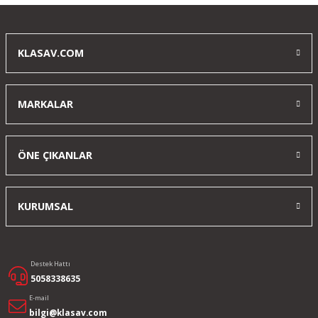
Yorum Yaz
KLASAV.COM
MARKALAR
ÖNE ÇIKANLAR
KURUMSAL
Destek Hattı
5058338635
E-mail
bilgi@klasav.com