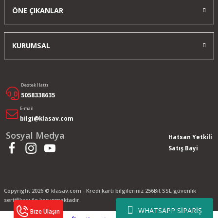
ÖNE ÇIKANLAR
KURUMSAL
Destek Hattı
5058338635
E-mail
bilgi@klasav.com
Sosyal Medya
Hatsan Yetkili
Satış Bayi
Copyright 2026 © klasav.com - Kredi kartı bilgileriniz 256Bit SSL güvenlik
sertifikası ile korunmaktadır.
WHATSAPP SİPARİŞ
Bize Ulaşın