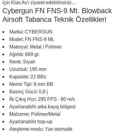
için Klas Av'ı ziyaret edebilirsiniz...
Cybergun FN FNS-9 Mt. Blowback
Airsoft Tabanca Teknik Özellikleri
Marka: CYBERGUN
Model: FN FNS-9 Mt.
Materyal: Metal / Polimer
Ağırlık: 669 gr.
Renk: Siyah
Uzunluk: 195 mm
Kapasite: 22 BBs
Mermi Tipi: 6 mm BB
Basınç Gücü: 0,8 j
İlk Çıkış Hızı: 295 FPS - 80 m/s
Ayarlanabilir arka kayış bölgesi
Malzeme: Polimer/Metal
Ayarlanabilir hop-up
Ateşleme modu: Yarı otomatik