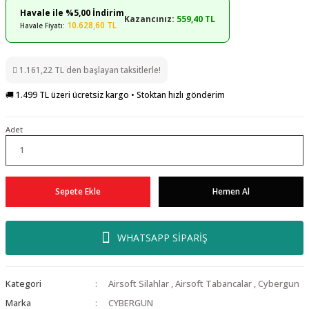
Havale ile %5,00 İndirim
Kazancınız:
559,40 TL
10.628,60 TL
Havale Fiyatı:
1.161,22 TL den başlayan taksitlerle!
🚚 1.499 TL üzeri ücretsiz kargo • Stoktan hızlı gönderim
Adet
Sepete Ekle
Hemen Al
WHATSAPP SİPARİŞ
Kategori
Airsoft Silahlar
,
Airsoft Tabancalar
,
Cybergun
Marka
CYBERGUN