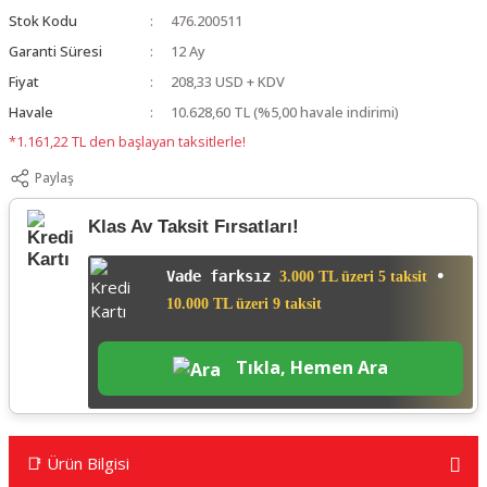
Stok Kodu
476.200511
Garanti Süresi
12 Ay
Fiyat
208,33 USD + KDV
Havale
10.628,60 TL (%5,00 havale indirimi)
*1.161,22 TL den başlayan taksitlerle!
Paylaş
Klas Av Taksit Fırsatları!
Vade farksız
•
3.000 TL üzeri 5 taksit
10.000 TL üzeri 9 taksit
Tıkla, Hemen Ara
📑 Ürün Bilgisi