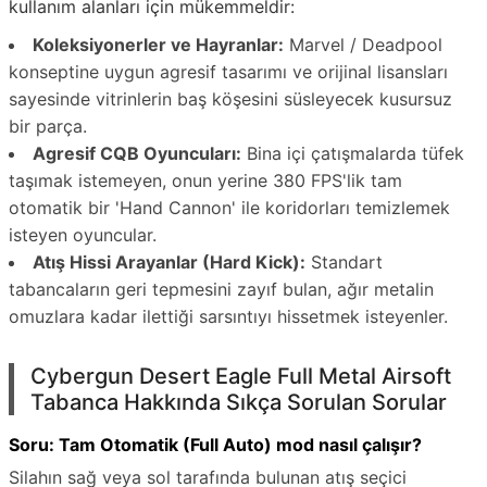
kullanım alanları için mükemmeldir:
Koleksiyonerler ve Hayranlar:
Marvel / Deadpool
konseptine uygun agresif tasarımı ve orijinal lisansları
sayesinde vitrinlerin baş köşesini süsleyecek kusursuz
bir parça.
Agresif CQB Oyuncuları:
Bina içi çatışmalarda tüfek
taşımak istemeyen, onun yerine 380 FPS'lik tam
otomatik bir 'Hand Cannon' ile koridorları temizlemek
isteyen oyuncular.
Atış Hissi Arayanlar (Hard Kick):
Standart
tabancaların geri tepmesini zayıf bulan, ağır metalin
omuzlara kadar ilettiği sarsıntıyı hissetmek isteyenler.
Cybergun Desert Eagle Full Metal Airsoft
Tabanca Hakkında Sıkça Sorulan Sorular
Soru: Tam Otomatik (Full Auto) mod nasıl çalışır?
Silahın sağ veya sol tarafında bulunan atış seçici