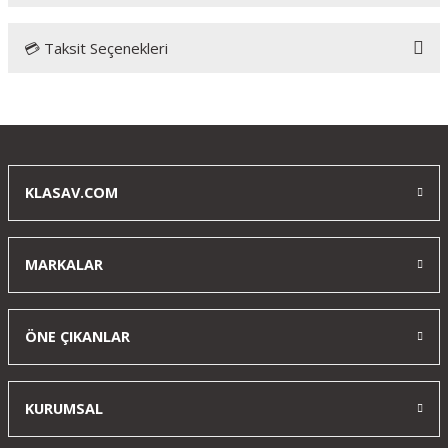
💳 Taksit Seçenekleri
Bu ürüne ilk yorumu siz yapın!
Yorum Yaz
KLASAV.COM
MARKALAR
ÖNE ÇIKANLAR
KURUMSAL