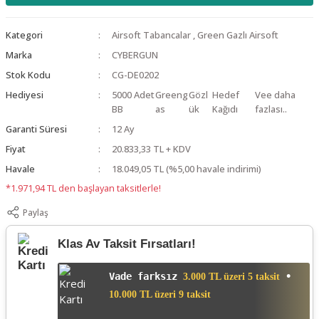
Kategori
Airsoft Tabancalar
,
Green Gazlı Airsoft
Marka
CYBERGUN
Stok Kodu
CG-DE0202
Hediyesi
5000 Adet
Greeng
Gözl
Hedef
Vee daha
BB
as
ük
Kağıdı
fazlası..
Garanti Süresi
12 Ay
Fiyat
20.833,33 TL + KDV
Havale
18.049,05 TL (%5,00 havale indirimi)
*1.971,94 TL den başlayan taksitlerle!
Paylaş
Klas Av Taksit Fırsatları!
Vade farksız
•
3.000 TL üzeri 5 taksit
10.000 TL üzeri 9 taksit