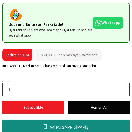
Whatsapp
Ucuzunu Bulursan Farkı İade!
Fiyat teklifin için ara veya whatsapp Fiyat teklifin için ara
veya whatsapp
Hediyeleri Gör
1.971,94 TL den başlayan taksitlerle!
🚚 1.499 TL üzeri ücretsiz kargo • Stoktan hızlı gönderim
Adet
Sepete Ekle
Hemen Al
WHATSAPP SİPARİŞ