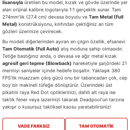
lisansıyla
üretilen bu model, kızak ve gövde üzerinde yer
alan orijinal kalibre logolarıyla 1:1 gerçeklik sunar. Tam
274mm'lik (27.4 cm) devasa boyutu ve
Tam Metal (Full
Metal)
konstrüksiyonu, kılıfından çektiğiniz an tüm
gözleri üzerinize çevirecek.
Bu modeli diğerlerinden ayıran en çılgın özellik, efsanevi
Tam Otomatik (Full Auto)
atış moduna sahip olmasıdır.
Tetiğe bastığınız anda, o devasa ve ağır metal kızak
agresif geri tepme (Blowback)
hareketiyle şarjördeki 21
mermiyi saniyeler içinde hedefe boşaltır. Yaklaşık 380
FPS'lik muazzam çıkış gücü onu bir tabancadan çok, cep
boy bir makineli tüfeğe dönüştürür. Üzerindeki üst
pikatini raya Red Dot optiklerinizi, dahili alt raya ise
taktik fener veya lazerinizi takarak Deadpool'un tarzına
yakışır o kusursuz taktiksel kaosu yaratabilirsiniz!
VADE FARKSIZ
TAM OTOMATİK