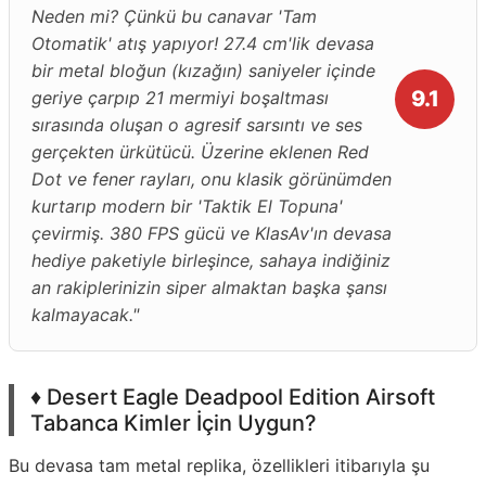
Neden mi? Çünkü bu canavar 'Tam
Otomatik' atış yapıyor! 27.4 cm'lik devasa
bir metal bloğun (kızağın) saniyeler içinde
9.1
geriye çarpıp 21 mermiyi boşaltması
sırasında oluşan o agresif sarsıntı ve ses
gerçekten ürkütücü. Üzerine eklenen Red
Dot ve fener rayları, onu klasik görünümden
kurtarıp modern bir 'Taktik El Topuna'
çevirmiş. 380 FPS gücü ve KlasAv'ın devasa
hediye paketiyle birleşince, sahaya indiğiniz
an rakiplerinizin siper almaktan başka şansı
kalmayacak."
♦️ Desert Eagle Deadpool Edition Airsoft
Tabanca Kimler İçin Uygun?
Bu devasa tam metal replika, özellikleri itibarıyla şu