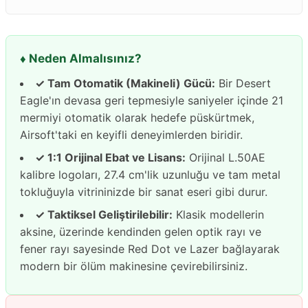
♦️ Neden Almalısınız?
✓ Tam Otomatik (Makineli) Gücü:
Bir Desert
Eagle'ın devasa geri tepmesiyle saniyeler içinde 21
mermiyi otomatik olarak hedefe püskürtmek,
Airsoft'taki en keyifli deneyimlerden biridir.
✓ 1:1 Orijinal Ebat ve Lisans:
Orijinal L.50AE
kalibre logoları, 27.4 cm'lik uzunluğu ve tam metal
tokluğuyla vitrininizde bir sanat eseri gibi durur.
✓ Taktiksel Geliştirilebilir:
Klasik modellerin
aksine, üzerinde kendinden gelen optik rayı ve
fener rayı sayesinde Red Dot ve Lazer bağlayarak
modern bir ölüm makinesine çevirebilirsiniz.