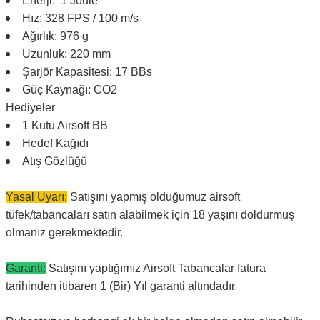
Enerji: 1 Joule
Hız: 328 FPS / 100 m/s
Ağırlık: 976 g
Uzunluk: 220 mm
Şarjör Kapasitesi: 17 BBs
Güç Kaynağı: CO2
Hediyeler
1 Kutu Airsoft BB
Hedef Kağıdı
Atış Gözlüğü
Yasal Uyarı:
Satışını yapmış olduğumuz airsoft
tüfek/tabancaları satın alabilmek için 18 yaşını doldurmuş
olmanız gerekmektedir.
Garanti:
Satışını yaptığımız Airsoft Tabancalar fatura
tarihinden itibaren 1 (Bir) Yıl garanti altındadır.