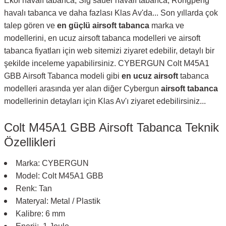
Ekol havalı tabanca, Sig sauer havalı tabanca, Rongpeng
havalı tabanca ve daha fazlası Klas Av'da... Son yıllarda çok
talep gören ve
en güçlü airsoft tabanca
marka ve
modellerini, en ucuz airsoft tabanca modelleri ve airsoft
tabanca fiyatları için web sitemizi ziyaret edebilir, detaylı bir
şekilde inceleme yapabilirsiniz. CYBERGUN Colt M45A1
GBB Airsoft Tabanca modeli gibi
en ucuz airsoft
tabanca
modelleri arasında yer alan diğer Cybergun
airsoft tabanca
modellerinin detayları için Klas Av'ı ziyaret edebilirsiniz...
Colt M45A1 GBB Airsoft Tabanca Teknik
Özellikleri
Marka: CYBERGUN
Model: Colt M45A1 GBB
Renk: Tan
Materyal: Metal / Plastik
Kalibre: 6 mm