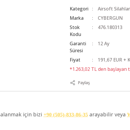
Kategori
Airsoft Silahlar
Marka
CYBERGUN
Stok
476.180313
Kodu
Garanti
12 Ay
Süresi
Fiyat
191,67 EUR + 
*1.263,02 TL den başlayan ta
Paylaş
dalanmak için bizi
arayabilir veya
+90 (505)-833-86-35
W