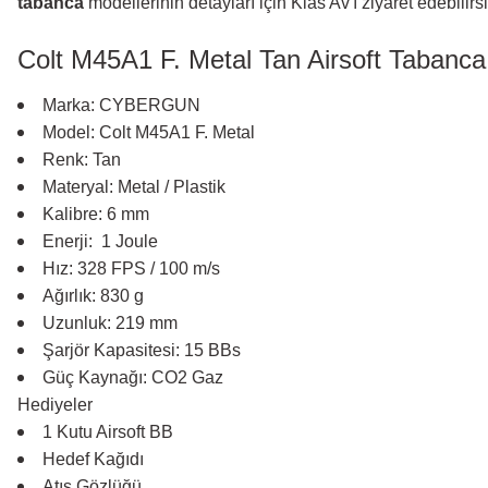
tabanca
modellerinin detayları için Klas Av'ı ziyaret edebilirsi
Colt M45A1 F. Metal Tan Airsoft Tabanca 
Marka: CYBERGUN
Model: Colt M45A1 F. Metal
Renk: Tan
Materyal: Metal / Plastik
Kalibre: 6 mm
Enerji: 1 Joule
Hız: 328 FPS / 100 m/s
Ağırlık: 830 g
Uzunluk: 219 mm
Şarjör Kapasitesi: 15 BBs
Güç Kaynağı: CO2 Gaz
Hediyeler
1 Kutu Airsoft BB
Hedef Kağıdı
Atış Gözlüğü