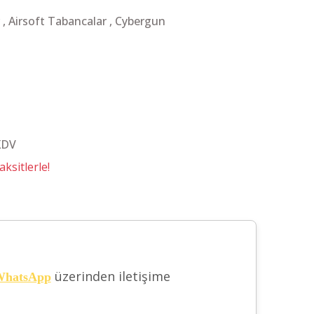
,
Airsoft Tabancalar
,
Cybergun
KDV
ksitlerle!
üzerinden iletişime
hatsApp