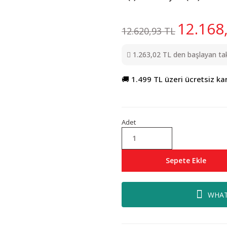
12.168
12.620,93 TL
1.263,02 TL den başlayan taks
🚚 1.499 TL üzeri ücretsiz ka
Adet
Sepete Ekle
WHAT