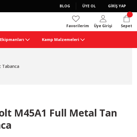
BLOG
ÜYE OL
GİRİŞ YAP
Favorilerim
Üye Girişi
Sepet
k Ekipmanları
Kamp Malzemeleri
t Tabanca
lt M45A1 Full Metal Tan
nca