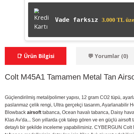
Vade farksız
3.000 TL üze
📑 Ürün Bilgisi
💬 Yorumlar (0)
Colt M45A1 Tamamen Metal Tan Airso
Güçlendirilmiş metal/polimer yapısı, 12 gram CO2 tüpü, ayarla
paslanmaz çelik rengi, Ultra gerçekçi tasarım, Ayarlanabilir 
Blowback
airsoft
tabanca, Ocean havalı tabanca, Daisy haval
Klas Av'da... Son yıllarda çok talep gören ve en güçlü airsof
detaylı bir şekilde inceleme yapabilirsiniz. CYBERGUN Colt 