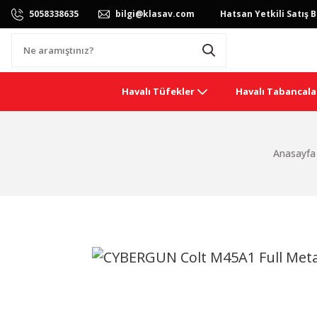
5058338635
bilgi@klasav.com
Hatsan Yetkili Satış B
Havalı Tüfekler
Havalı Tabancala
Anasayfa