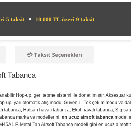
•
ri 5 taksit
10.000 TL üzeri 9 taksit
💳 Taksit Seçenekleri
ft Tabanca
nabilir Hop-up, geri tepme sistemi ile donatılmıştır. Aksesuar k
Hop-up, yarı otomatik atış modu, Güvenli - Tek çekim modu ve dah
ı tabanca, Hatsan havalı tabanca, Ekol havalı tabanca, Sig sa
t tabanca marka ve modellerini,
en ucuz airsoft tabanca
modelleri
M45A1 F. Metal Tan Airsoft Tabanca modeli gibi en ucuz airsoft