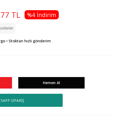
,77 TL
%4 İndirim
itlerle!
rgo • Stoktan hızlı gönderim
Hemen Al
SAPP SİPARİŞ