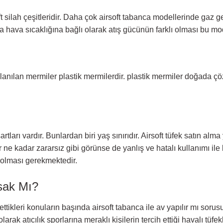
silah çeşitleridir. Daha çok airsoft tabanca modellerinde gaz ger
 hava sıcaklığına bağlı olarak atış gücünün farklı olması bu mod
ullanılan mermiler plastik mermilerdir. plastik mermiler doğada çö
ları vardır. Bunlardan biri yaş sınırıdır. Airsoft tüfek satın alma y
 ne kadar zararsız gibi görünse de yanlış ve hatalı kullanımı ile 
ş olması gerekmektedir.
asak Mı?
tikleri konuların başında airsoft tabanca ile av yapılır mı sorusu 
ak atıcılık sporlarına meraklı kişilerin tercih ettiği havalı tüfek