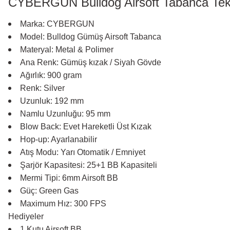
CYBERGUN Bulldog Airsoft Tabanca Tekni
Marka: CYBERGUN
Model: Bulldog Gümüş Airsoft Tabanca
Materyal: Metal & Polimer
Ana Renk: Gümüş kızak / Siyah Gövde
Ağırlık: 900 gram
Renk: Silver
Uzunluk: 192 mm
Namlu Uzunluğu: 95 mm
Blow Back: Evet Hareketli Üst Kızak
Hop-up: Ayarlanabilir
Atış Modu: Yarı Otomatik / Emniyet
Şarjör Kapasitesi: 25+1 BB Kapasiteli
Mermi Tipi: 6mm Airsoft BB
Güç: Green Gas
Maximum Hız: 300 FPS
Hediyeler
1 Kutu Airsoft BB