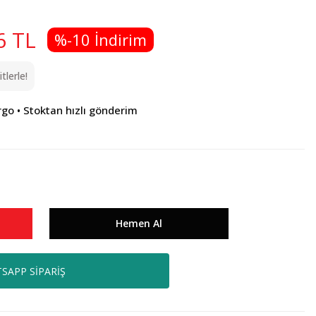
6 TL
%-10 İndirim
lerle!
rgo • Stoktan hızlı gönderim
Hemen Al
SAPP SİPARİŞ