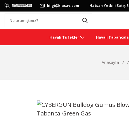
5058338635
bilgi@klasav.com
Hatsan Yetkili Satış B
Havalı Tüfekler
Havalı Tabancala
Anasayfa
A