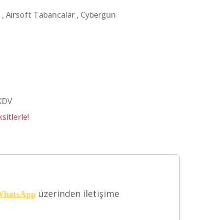
,
Airsoft Tabancalar
,
Cybergun
 KDV
itlerle!
üzerinden iletişime
hatsApp