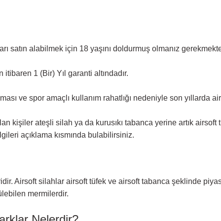
arı satın alabilmek için 18 yaşını doldurmuş olmanız gerekmekte
itibaren 1 (Bir) Yıl garanti altındadır.
ası ve spor amaçlı kullanım rahatlığı nedeniyle son yıllarda airs
lan kişiler ateşli silah ya da kurusıkı tabanca yerine artık airsoft
lgileri açıklama kısmında bulabilirsiniz.
idir. Airsoft silahlar airsoft tüfek ve airsoft tabanca şeklinde p
ülebilen mermilerdir.
arklar Nelerdir?