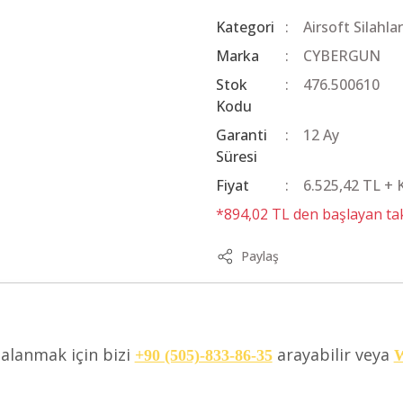
Kategori
Airsoft Silahlar
Marka
CYBERGUN
Stok
476.500610
Kodu
Garanti
12 Ay
Süresi
Fiyat
6.525,42 TL +
*894,02 TL den başlayan taks
Paylaş
dalanmak için bizi
arayabilir veya
+90 (505)-833-86-35
W