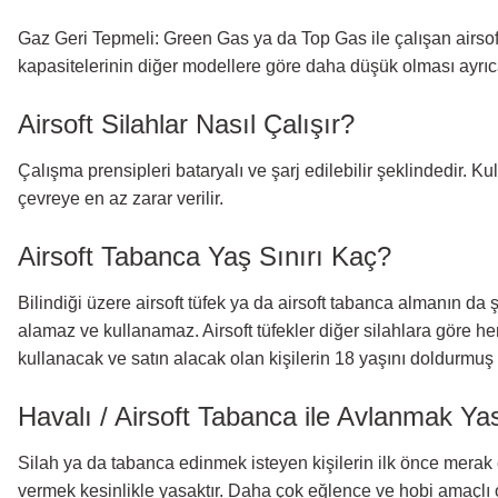
Gaz Geri Tepmeli: Green Gas ya da Top Gas ile çalışan airsoft 
kapasitelerinin diğer modellere göre daha düşük olması ayrıca
Airsoft Silahlar Nasıl Çalışır?
Çalışma prensipleri bataryalı ve şarj edilebilir şeklindedir. K
çevreye en az zarar verilir.
Airsoft Tabanca Yaş Sınırı Kaç?
Bilindiği üzere airsoft tüfek ya da airsoft tabanca almanın da şart
alamaz ve kullanamaz. Airsoft tüfekler diğer silahlara göre her
kullanacak ve satın alacak olan kişilerin 18 yaşını doldurmu
Havalı / Airsoft Tabanca ile Avlanmak Y
Silah ya da tabanca edinmek isteyen kişilerin ilk önce merak et
vermek kesinlikle yasaktır. Daha çok eğlence ve hobi amaçlı olar