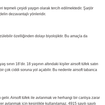
i tepmeli çeşidi yaygın olarak tercih edilmektedir. Şarjör
elin dezavantajlı yönleridir.
zülebilir özelliğinden dolayı biyolojiktir. Bu amaçla da
aş sınırı 18’dir. 18 yaşının altındaki kişiler airsoft tüfek satın
bir çok ciddi soruna yol açabilir. Bu nedenle airsoft tabanca
gelir. Airsoft tüfek ile avlanmak ve herhangi bir canlıya zarar
ler avlanmak için kesinlikle kullanılamaz. 4915 sayılı sayılı