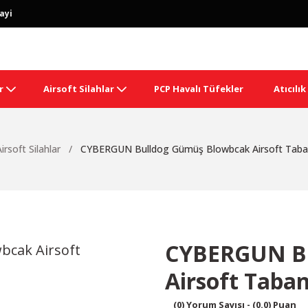
ayi
r
Airsoft Silahlar
PCP Havalı Tüfekler
Atıcılı
irsoft Silahlar
CYBERGUN Bulldog Gümüş Blowbcak Airsoft Taba
CYBERGUN Bu
Airsoft Taba
(0) Yorum Sayısı - (0.0) Puan