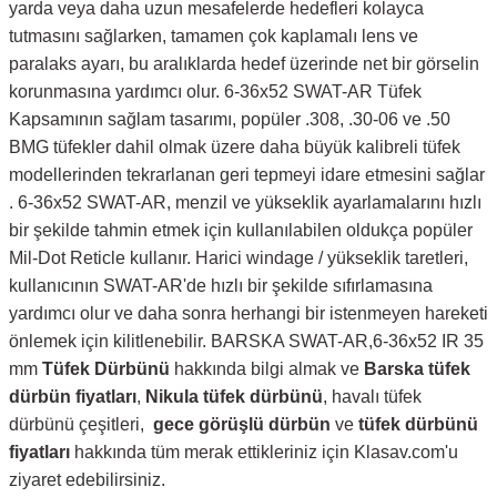
yarda veya daha uzun mesafelerde hedefleri kolayca
tutmasını sağlarken, tamamen çok kaplamalı lens ve
paralaks ayarı, bu aralıklarda hedef üzerinde net bir görselin
korunmasına yardımcı olur. 6-36x52 SWAT-AR Tüfek
Kapsamının sağlam tasarımı, popüler .308, .30-06 ve .50
BMG tüfekler dahil olmak üzere daha büyük kalibreli tüfek
modellerinden tekrarlanan geri tepmeyi idare etmesini sağlar
. 6-36x52 SWAT-AR, menzil ve yükseklik ayarlamalarını hızlı
bir şekilde tahmin etmek için kullanılabilen oldukça popüler
Mil-Dot Reticle kullanır. Harici windage / yükseklik taretleri,
kullanıcının SWAT-AR'de hızlı bir şekilde sıfırlamasına
yardımcı olur ve daha sonra herhangi bir istenmeyen hareketi
önlemek için kilitlenebilir. BARSKA SWAT-AR,6-36x52 IR 35
mm
Tüfek Dürbünü
hakkında bilgi almak ve
Barska tüfek
dürbün fiyatları
,
Nikula tüfek dürbünü
, havalı tüfek
dürbünü çeşitleri,
gece görüşlü dürbün
ve
tüfek dürbünü
fiyatları
hakkında tüm merak ettikleriniz için Klasav.com'u
ziyaret edebilirsiniz.