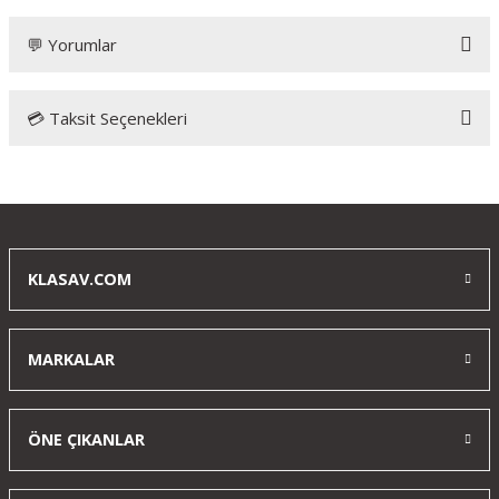
💬 Yorumlar
💳 Taksit Seçenekleri
Bu ürüne ilk yorumu siz yapın!
Yorum Yaz
KLASAV.COM
MARKALAR
ÖNE ÇIKANLAR