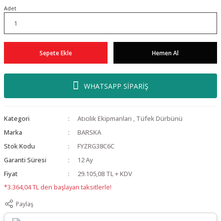
Adet
Sepete Ekle
Hemen Al
WHATSAPP SİPARİŞ
Kategori
Atıcılık Ekipmanları
,
Tüfek Dürbünü
Marka
BARSKA
Stok Kodu
FYZRG38C6C
Garanti Süresi
12 Ay
Fiyat
29.105,08 TL + KDV
*3.364,04 TL den başlayan taksitlerle!
Paylaş