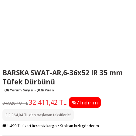
BARSKA SWAT-AR,6-36x52 IR 35 mm
Tüfek Dürbünü
(0) Yorum Sayısı - (0.0) Puan
32.411,42 TL
%7 İndirim
34.926,10 TL
3.364,04 TL den başlayan taksitlerle!
🚚 1.499 TL üzeri ücretsiz kargo • Stoktan hızlı gönderim