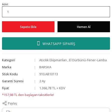
Adet
Sepete Ekle
Hemen Al
WHATSAPP SİPARİŞ
Kategori
Atıcılık Ekipmanları
,
El Dürbünü-Fener-Lamba
Marka
BARSKA
Stok Kodu
910.AB10113
Garanti Süresi
2 Ay
Fiyat
1.366,78 TL + KDV
*157,98 TL den başlayan taksitlerle!
Paylaş