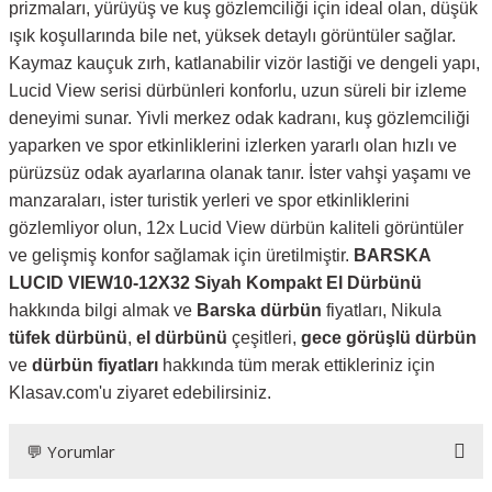
prizmaları, yürüyüş ve kuş gözlemciliği için ideal olan, düşük
ışık koşullarında bile net, yüksek detaylı görüntüler sağlar.
Kaymaz kauçuk zırh, katlanabilir vizör lastiği ve dengeli yapı,
Lucid View serisi dürbünleri konforlu, uzun süreli bir izleme
deneyimi sunar. Yivli merkez odak kadranı, kuş gözlemciliği
yaparken ve spor etkinliklerini izlerken yararlı olan hızlı ve
pürüzsüz odak ayarlarına olanak tanır. İster vahşi yaşamı ve
manzaraları, ister turistik yerleri ve spor etkinliklerini
gözlemliyor olun, 12x Lucid View dürbün kaliteli görüntüler
ve gelişmiş konfor sağlamak için üretilmiştir.
BARSKA
LUCID VIEW10-12X32 Siyah Kompakt El Dürbünü
hakkında bilgi almak ve
Barska dürbün
fiyatları, Nikula
tüfek dürbünü
,
el dürbünü
çeşitleri,
gece görüşlü dürbün
ve
dürbün fiyatları
hakkında tüm merak ettikleriniz için
Klasav.com'u ziyaret edebilirsiniz.
💬 Yorumlar