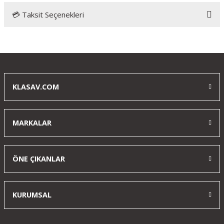
💳 Taksit Seçenekleri
Bu ürüne ilk yorumu siz yapın!
Yorum Yaz
KLASAV.COM
MARKALAR
ÖNE ÇIKANLAR
KURUMSAL