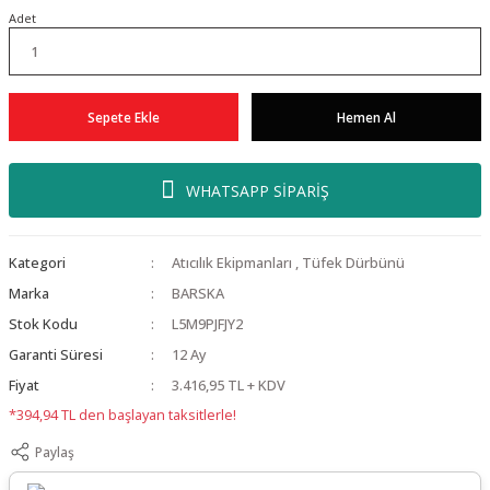
Adet
Sepete Ekle
Hemen Al
WHATSAPP SİPARİŞ
Kategori
Atıcılık Ekipmanları
,
Tüfek Dürbünü
Marka
BARSKA
Stok Kodu
L5M9PJFJY2
Garanti Süresi
12 Ay
Fiyat
3.416,95 TL + KDV
*394,94 TL den başlayan taksitlerle!
Paylaş