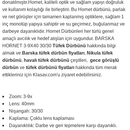
donatılmıştır.Hornet, kaliteli optik ve sağlam yapıyı doğruluk
ve kullanım kolaylığı ile birleştirir. Bu Hornet dürbünü, parlak
ve net görüşler için tamamen kaplanmış optiklere, sağlam 1
inç monotüp yapıya sahiptir ve su geçirmez, buğulanmaz ve
darbeye dayanıklıdır. Hornet Dürbünleri her türlü genel
amaçlı avcılık ve hedef atışları için uygundur. BARSKA
HORNET 3-9X40 30/30
Tüfek Dürbünü
hakkında bilgi
almak ve
Barska tüfek dürbün fiyatları
,
Nikula tüfek
dürbünü
,
havalı tüfek dürbünü
çeşitleri,
gece görüşlü
dürbün
ve
tüfek dürbünü fiyatları
hakkında tüm merak
ettikleriniz için Klasav.com'u ziyaret edebilirsiniz.
Zoom: 3-9x
Lens: 40mm
Nişangah: 30/30
Kaplama: Çoklu lens kaplaması
Dayanıklılık: Darbe ve geri tepmelere karşı dayanıklı.