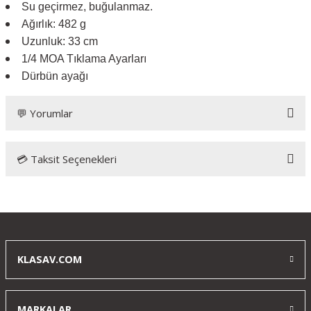
Su geçirmez, buğulanmaz.
Ağırlık: 482 g
Uzunluk: 33 cm
1/4 MOA Tıklama Ayarları
Dürbün ayağı
💬 Yorumlar
💳 Taksit Seçenekleri
Bu ürüne ilk yorumu siz yapın!
Yorum Yaz
KLASAV.COM
MARKALAR