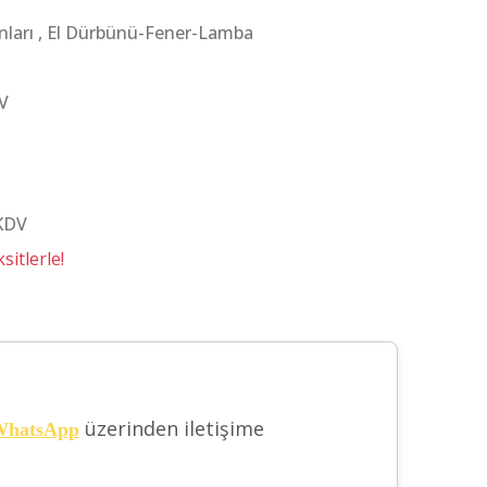
nları
,
El Dürbünü-Fener-Lamba
V
 KDV
itlerle!
üzerinden iletişime
hatsApp