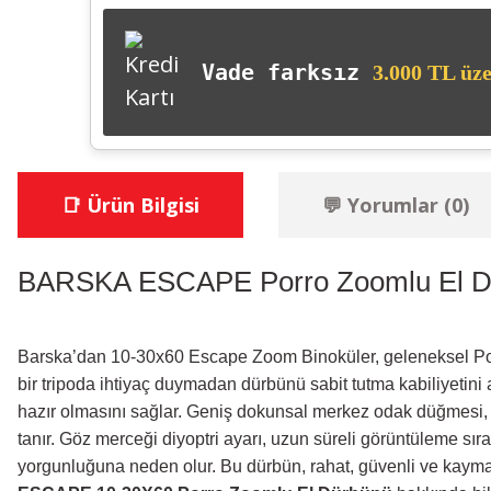
Vade farksız
3.000 TL üze
📑 Ürün Bilgisi
💬 Yorumlar (0)
BARSKA ESCAPE Porro Zoomlu El D
Barska’dan 10-30x60 Escape Zoom Binoküler, geleneksel Porro 
bir tripoda ihtiyaç duymadan dürbünü sabit tutma kabiliyetin
hazır olmasını sağlar. Geniş dokunsal merkez odak düğmesi,
tanır. Göz merceği diyoptri ayarı, uzun süreli görüntüleme sı
yorgunluğuna neden olur. Bu dürbün, rahat, güvenli ve kaymadan