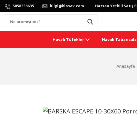
5058338635
bilgi@klasav.com
Hatsan Yetkili Satış B
Havalı Tüfekler
Havalı Tabancala
Anasayfa