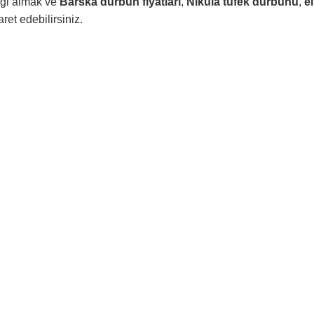
lgi almak ve
Barska dürbün fiyatları
,
Nikula tüfek dürbünü
,
e
ret edebilirsiniz.
Bu ürüne ilk yorumu siz yapın!