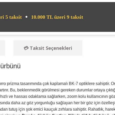
•
ri 5 taksit
10.000 TL üzeri 9 taksit
💳 Taksit Seçenekleri
ürbünü
prizma tasarımında çok kaplamalı BK-7 optiklere sahiptir. Orta 
i artırır. Bu, beklenmedik görülmesi gereken durumlar ortaya çı
 hızlı ve hassas odaklama sağlarken, zoom kolu kullanıcının g
rasında daha az göz yorgunluğu sağlayan her bir göz için özelle
 tutuş için şok emici kauçuk zırhlara sahiptir. Rahatlık, hareketl