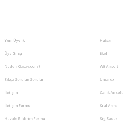
KLASAV.COM
MARKALA
Yeni Üyelik
Hatsan
Üye Girişi
Ekol
Neden Klasav.com ?
WE Airsoft
Sıkça Sorulan Sorular
Umarex
İletişim
Canik Airsoft
İletişim Formu
Kral Arms
Havale Bildirim Formu
Sig Sauer