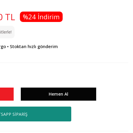
0 TL
%24 İndirim
lerle!
rgo • Stoktan hızlı gönderim
Hemen Al
SAPP SİPARİŞ