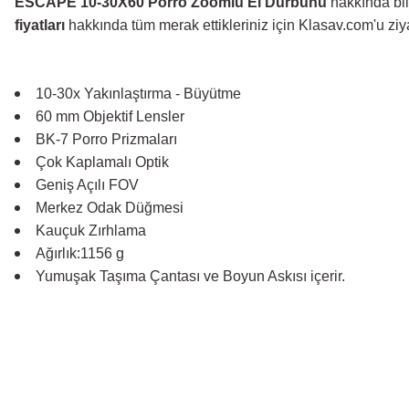
ESCAPE 10-30X60 Porro Zoomlu El Dürbünü
hakkında bi
fiyatları
hakkında tüm merak ettikleriniz için Klasav.com'u ziya
10-30x Yakınlaştırma - Büyütme
60 mm Objektif Lensler
BK-7 Porro Prizmaları
Çok Kaplamalı Optik
Geniş Açılı FOV
Merkez Odak Düğmesi
Kauçuk Zırhlama
Ağırlık:1156 g
Yumuşak Taşıma Çantası ve Boyun Askısı içerir.