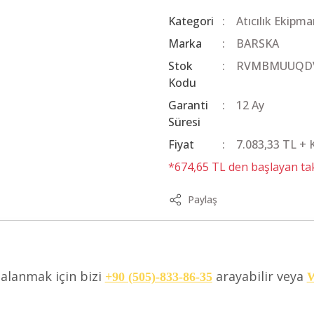
Kategori
Atıcılık Ekipma
Marka
BARSKA
Stok
RVMBMUUQD
Kodu
Garanti
12 Ay
Süresi
Fiyat
7.083,33 TL +
*674,65 TL den başlayan taks
Paylaş
dalanmak için bizi
arayabilir veya
+90 (505)-833-86-35
W