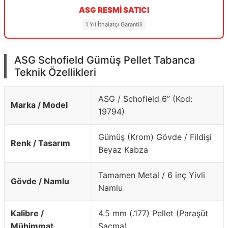
ASG RESMİ SATICI
1 Yıl İthalatçı Garantili
ASG Schofield Gümüş Pellet Tabanca
Teknik Özellikleri
ASG / Schofield 6” (Kod:
Marka / Model
19794)
Gümüş (Krom) Gövde / Fildişi
Renk / Tasarım
Beyaz Kabza
Tamamen Metal / 6 inç Yivli
Gövde / Namlu
Namlu
Kalibre /
4.5 mm (.177) Pellet (Paraşüt
Mühimmat
Saçma)