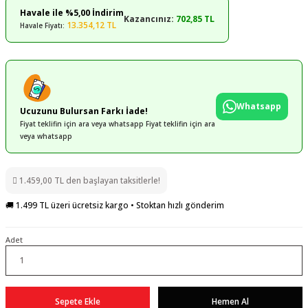
Havale ile %5,00 İndirim
Kazancınız:
702,85 TL
13.354,12 TL
Havale Fiyatı:
Whatsapp
Ucuzunu Bulursan Farkı İade!
Fiyat teklifin için ara veya whatsapp Fiyat teklifin için ara
veya whatsapp
1.459,00 TL den başlayan taksitlerle!
🚚 1.499 TL üzeri ücretsiz kargo • Stoktan hızlı gönderim
Adet
Sepete Ekle
Hemen Al