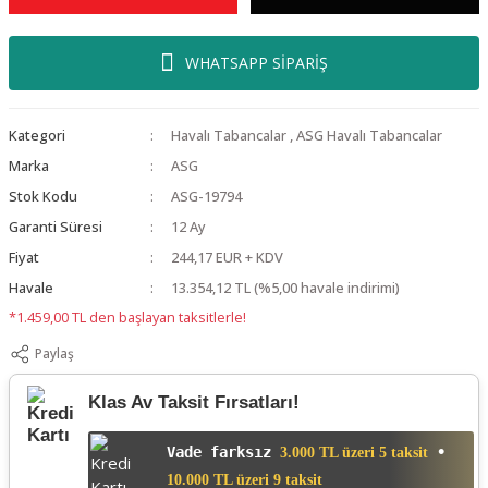
WHATSAPP SİPARİŞ
Kategori
Havalı Tabancalar
,
ASG Havalı Tabancalar
Marka
ASG
Stok Kodu
ASG-19794
Garanti Süresi
12 Ay
Fiyat
244,17 EUR + KDV
Havale
13.354,12 TL (%5,00 havale indirimi)
*1.459,00 TL den başlayan taksitlerle!
Paylaş
Klas Av Taksit Fırsatları!
Vade farksız
•
3.000 TL üzeri 5 taksit
10.000 TL üzeri 9 taksit