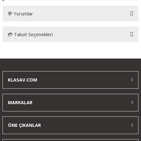
💬 Yorumlar
💳 Taksit Seçenekleri
Bu ürüne ilk yorumu siz yapın!
Yorum Yaz
KLASAV.COM
MARKALAR
ÖNE ÇIKANLAR