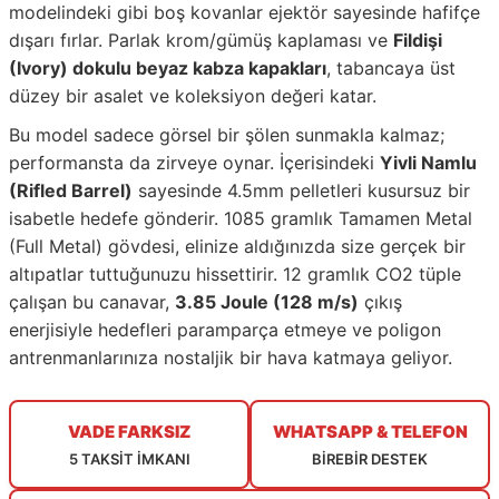
modelindeki gibi boş kovanlar ejektör sayesinde hafifçe
dışarı fırlar. Parlak krom/gümüş kaplaması ve
Fildişi
(Ivory) dokulu beyaz kabza kapakları
, tabancaya üst
düzey bir asalet ve koleksiyon değeri katar.
Bu model sadece görsel bir şölen sunmakla kalmaz;
performansta da zirveye oynar. İçerisindeki
Yivli Namlu
(Rifled Barrel)
sayesinde 4.5mm pelletleri kusursuz bir
isabetle hedefe gönderir. 1085 gramlık Tamamen Metal
(Full Metal) gövdesi, elinize aldığınızda size gerçek bir
altıpatlar tuttuğunuzu hissettirir. 12 gramlık CO2 tüple
çalışan bu canavar,
3.85 Joule (128 m/s)
çıkış
enerjisiyle hedefleri paramparça etmeye ve poligon
antrenmanlarınıza nostaljik bir hava katmaya geliyor.
VADE FARKSIZ
WHATSAPP & TELEFON
5 TAKSİT İMKANI
BİREBİR DESTEK