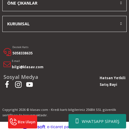
ÖNE ÇIKANLAR
KURUMSAL
Destek Hattı
5058338635
E-mail
bilgi@klasav.com
Sosyal Medya
Hatsan Yetkili
Satış Bayi
Copyright 2026 © klasav.com - Kredi kartı bilgileriniz 256Bit SSL güvenlik
sertifikası ile korunmaktadır.
WHATSAPP SİPARİŞ
Bize Ulaşın
ile
ideasoft
e-