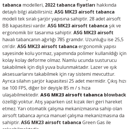
tabanca
modelleri,
2022 tabanca fiyatları
hakkında
detaylı bilgi alabilirsiniz.
ASG MK23
airsoft
tabanca
modeli tek sıralı şarjör yapısına sahiptir. 28 adet airsoft
BB kapasitesi vardır.
ASG MK23
airsoft
tabanca
şık ve
ergonomik bir tasarıma sahiptir.
ASG MK23
airsoft
havalı tabancanın ağırlığı 785 gramdır. Uzunluğu ise 25,5
cm'dir.
ASG MK23
airsoft
tabanca
ergonomik yapısı
sayesinde kolu yormaz, yapımında polimer kullanıldığı için
kolay kolay deforme olmaz. Namlu ucunda susturucu
takabilmek için dişli yuva bulunmaktadır. Lazer ve ışık
aksesuarlarını takabilmek için ray sistemi mevcuttur.
Ayrıca silahın şarjör kapasitesi 25
adet mermidir. Çıkış hızı
ise 100 FPS, diğer bir deyişle 85 m / s hıza
ulaşabilmektedir.
ASG MK23
airsoft
tabanca
blowback
özelliği yoktur. Atış yaparken üst kızak ileri geri hareket
etmez. Yarı otomatik çalışma mekanizmasına sahip olan
airsoft tabanca ayrıca manuel çalışma mekanizmasına da
sahiptir.
ASG MK23
airsoft
tabanca
Green Gas ile