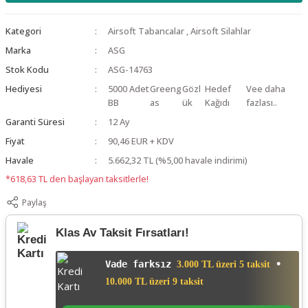
Kategori
Airsoft Tabancalar
,
Airsoft Silahlar
Marka
ASG
Stok Kodu
ASG-14763
Hediyesi
5000 Adet
Greeng
Gözl
Hedef
Vee daha
BB
as
ük
Kağıdı
fazlası..
Garanti Süresi
12 Ay
Fiyat
90,46 EUR + KDV
Havale
5.662,32 TL (%5,00 havale indirimi)
*618,63 TL den başlayan taksitlerle!
Paylaş
Klas Av Taksit Fırsatları!
Vade farksız
•
3.000 TL üzeri 5 taksit
10.000 TL üzeri 9 taksit