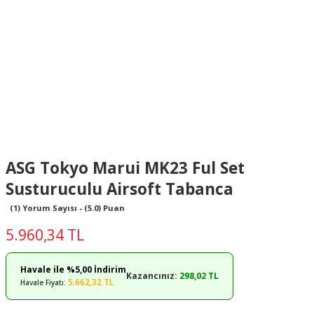
ASG Tokyo Marui MK23 Ful Set
Susturuculu Airsoft Tabanca
(1) Yorum Sayısı - (5.0) Puan
5.960,34 TL
Havale ile %5,00 İndirim
Kazancınız:
298,02 TL
5.662,32 TL
Havale Fiyatı: