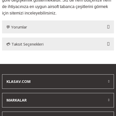
göre değişkenlik göstermektedir. Siz de hem bütçenize hem
de ihtiyacınıza en uygun airsoft tabanca çeşitlerini görmek
için sitemizi inceleyebilirsiniz.
💬 Yorumlar
💳 Taksit Seçenekleri
Tek çekiş
Tek çekişte 1 şarzör mü atıyor
C... K... | 23/04/2024
KLASAV.COM
Yorum Yaz
MARKALAR