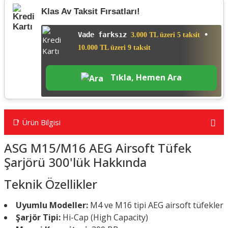
Klas Av Taksit Fırsatları!
Vade farksız
•
3.000 TL üzeri 5 taksit
10.000 TL üzeri 9 taksit
Tıkla, Hemen Ara
📑 Ürün Bilgisi
ASG M15/M16 AEG Airsoft Tüfek
Şarjörü 300'lük Hakkında
Teknik Özellikler
Uyumlu Modeller:
M4 ve M16 tipi AEG airsoft tüfekler
Şarjör Tipi:
Hi-Cap (High Capacity)