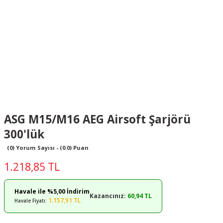
ASG M15/M16 AEG Airsoft Şarjörü
300'lük
(0) Yorum Sayısı - (0.0) Puan
1.218,85 TL
Havale ile %5,00 İndirim
Kazancınız:
60,94 TL
1.157,91 TL
Havale Fiyatı: