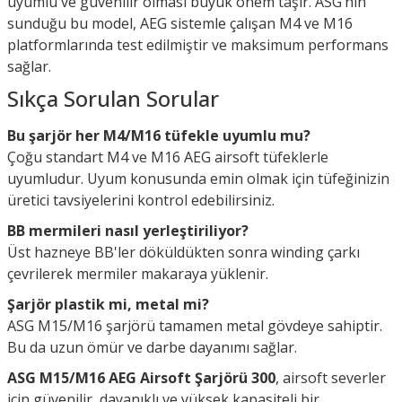
uyumlu ve güvenilir olması büyük önem taşır. ASG’nin
sunduğu bu model, AEG sistemle çalışan M4 ve M16
platformlarında test edilmiştir ve maksimum performans
sağlar.
Sıkça Sorulan Sorular
Bu şarjör her M4/M16 tüfekle uyumlu mu?
Çoğu standart M4 ve M16 AEG airsoft tüfeklerle
uyumludur. Uyum konusunda emin olmak için tüfeğinizin
üretici tavsiyelerini kontrol edebilirsiniz.
BB mermileri nasıl yerleştiriliyor?
Üst hazneye BB'ler döküldükten sonra winding çarkı
çevrilerek mermiler makaraya yüklenir.
Şarjör plastik mi, metal mi?
ASG M15/M16 şarjörü tamamen metal gövdeye sahiptir.
Bu da uzun ömür ve darbe dayanımı sağlar.
ASG M15/M16 AEG Airsoft Şarjörü 300
, airsoft severler
için güvenilir, dayanıklı ve yüksek kapasiteli bir