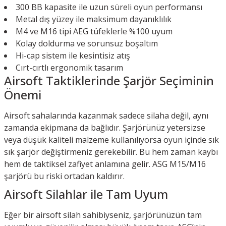
300 BB kapasite ile uzun süreli oyun performansı
Metal dış yüzey ile maksimum dayanıklılık
M4 ve M16 tipi AEG tüfeklerle %100 uyum
Kolay doldurma ve sorunsuz boşaltım
Hi-cap sistem ile kesintisiz atış
Cırt-cırtlı ergonomik tasarım
Airsoft Taktiklerinde Şarjör Seçiminin
Önemi
Airsoft sahalarında kazanmak sadece silaha değil, aynı
zamanda ekipmana da bağlıdır. Şarjörünüz yetersizse
veya düşük kaliteli malzeme kullanılıyorsa oyun içinde sık
sık şarjör değiştirmeniz gerekebilir. Bu hem zaman kaybı
hem de taktiksel zafiyet anlamına gelir. ASG M15/M16
şarjörü bu riski ortadan kaldırır.
Airsoft Silahlar ile Tam Uyum
Eğer bir airsoft silah sahibiyseniz, şarjörünüzün tam