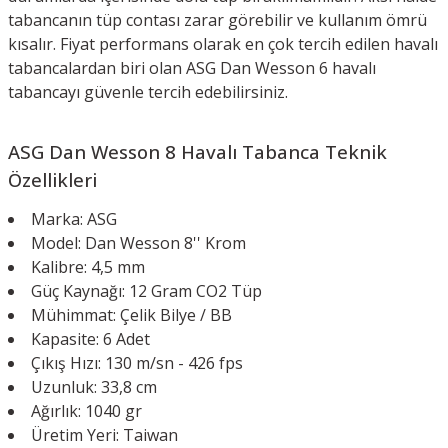
tabancanın tüp contası zarar görebilir ve kullanım ömrü
kısalır. Fiyat performans olarak en çok tercih edilen havalı
tabancalardan biri olan ASG Dan Wesson 6 havalı
tabancayı güvenle tercih edebilirsiniz.
ASG
Dan Wesson 8
Havalı Tabanca Teknik
Özellikleri
Marka: ASG
Model: Dan Wesson 8'' Krom
Kalibre: 4,5 mm
Güç Kaynağı: 12 Gram CO2 Tüp
Mühimmat: Çelik Bilye / BB
Kapasite: 6 Adet
Çıkış Hızı: 130 m/sn - 426 fps
Uzunluk: 33,8 cm
Ağırlık: 1040 gr
Üretim Yeri: Taiwan