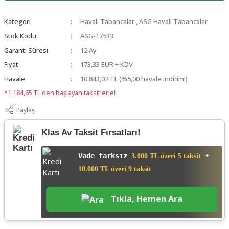
Kategori
Havalı Tabancalar
,
ASG Havalı Tabancalar
Stok Kodu
ASG-17533
Garanti Süresi
12 Ay
Fiyat
173,33 EUR + KDV
Havale
10.843,02 TL (%5,00 havale indirimi)
*1.184,65 TL den başlayan taksitlerle!
Paylaş
Klas Av Taksit Fırsatları!
Vade farksız
•
3.000 TL üzeri 5 taksit
10.000 TL üzeri 9 taksit
Tıkla, Hemen Ara