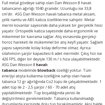
Full metal gövdeye sahip olan
Dan Wesson 8 havalı
tabancanın ağırlığı 1040 gramdır. Uzunluğu ise 33,8
cm'dir. ASG Dan Wesson havalı tabanca metal aksam,
çelik namlu ve ABS kabza özelliklerine sahiptir. Metal
mermi kovanlar sayesinde daha yüksek bir gerçeklik hissi
yaşatır. Ortopedik kabza sayesinde daha ergonomik ve
mikemmel bir kavrama sağlar. Atış esnasında gerçekçi
horoz hareketi ile mükemmel bir atış keyfi yaşatır. Sağlam
yapısı sayesinde kolay kolay deforme olmaz. Ayrıca
silahımızın şarjör kapasitesi 6 adet mermidir. Çıkış hızı ise
426 FPS, diğer bir deyişle 130 m / s hıza ulaşabilmektedir.
ASG Dan Wesson 8
havalı
tabanca
modelinde
blowback
özelliği yoktur. Tüm
enerjiyi atışta kullanma özelliğine sahip olan havalı
tabanca 12 gr ağırlığında Co2 tüpü ile çalışabilmektedir. 1
adet tüp ile 2 - 2,5 şarjör / 60 - 70 adet atış
yapılabilmektedir. Tüp boşaldığında yenisi ile
değiştirilmesi gerekmektedir. Tabanca kullanılmadığı
durumlarda içerisinde dolu tüp bırakılmamlıdır. Aksi halde