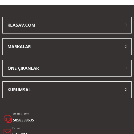
İlgi alaka ve güzel esnaflık için teşekkürler, çok keyifli bir alış
veriş oldu kargo paketleme eksiksiz ve gayet güzeldi bu
konuda takıntılı biriyim… Klas avdan çok memnun kaldım
KLASAV.COM
T... D... | 30/12/2025
MARKALAR
Yorum Yaz
ÖNE ÇIKANLAR
KURUMSAL
Destek Hattı
5058338635
E-mail