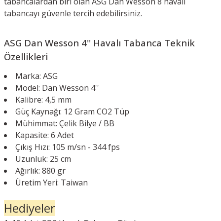
tabancalardan biri olan ASG Dan Wesson 8 havalı
tabancayı güvenle tercih edebilirsiniz.
ASG
Dan Wesson 4''
Havalı Tabanca Teknik
Özellikleri
Marka: ASG
Model: Dan Wesson 4''
Kalibre: 4,5 mm
Güç Kaynağı: 12 Gram CO2 Tüp
Mühimmat: Çelik Bilye / BB
Kapasite: 6 Adet
Çıkış Hızı: 105 m/sn - 344 fps
Uzunluk: 25 cm
Ağırlık: 880 gr
Üretim Yeri: Taiwan
Hediyeler