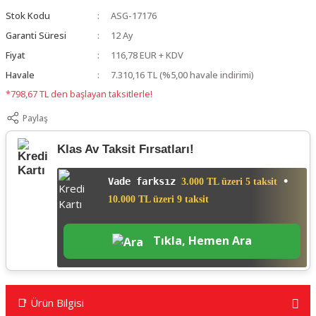
Stok Kodu
ASG-17176
Garanti Süresi
12 Ay
Fiyat
116,78 EUR + KDV
Havale
7.310,16 TL (%5,00 havale indirimi)
*798,67 TL den başlayan taksitlerle!
Paylaş
Klas Av Taksit Fırsatları!
Vade farksız
•
3.000 TL üzeri 5 taksit
10.000 TL üzeri 9 taksit
Tıkla, Hemen Ara
📑 Ürün Bilgisi