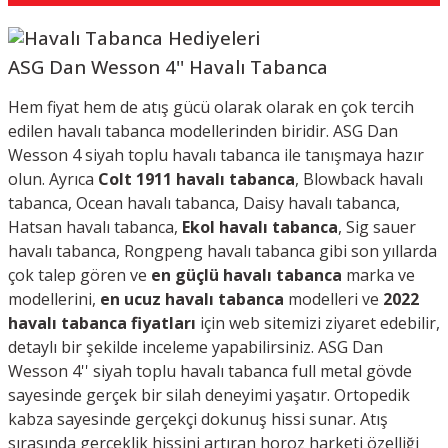
ASG Dan Wesson 4'' Havalı Tabanca
Hem fiyat hem de atış gücü olarak olarak en çok tercih
edilen havalı tabanca modellerinden biridir. ASG Dan
Wesson 4 siyah toplu havalı tabanca ile tanışmaya hazır
olun. Ayrıca
Colt 1911 havalı tabanca
, Blowback havalı
tabanca, Ocean havalı tabanca, Daisy havalı tabanca,
Hatsan havalı tabanca,
Ekol havalı tabanca
, Sig sauer
havalı tabanca, Rongpeng havalı tabanca gibi son yıllarda
çok talep gören ve
en güçlü havalı tabanca
marka ve
modellerini,
e
n ucuz havalı tabanca
modelleri ve
2022
havalı tabanca fiyatları
için web sitemizi ziyaret edebilir,
detaylı bir şekilde inceleme yapabilirsiniz. ASG Dan
Wesson 4'' siyah toplu havalı tabanca full metal gövde
sayesinde gerçek bir silah deneyimi yaşatır. Ortopedik
kabza sayesinde gerçekçi dokunuş hissi sunar. Atış
sırasında gerçeklik hissini artıran horoz harketi özelliği