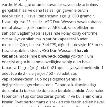
vardır. Metal görünümlü kovanlar sayesinde artırılmış
gerçeklik hissi ve daha fazlası için güvenle tercih
edebilirsiniz...
Havalı tabancanın ağırlığı 880 gramdır.
Uzunluğu ise 25 cm'dir. ASG Dan Wesson havalı tabanca
metal aksam, çelik namlu ve ABS kabza özelliklerine
sahiptir. Sağlam yapısı sayesinde kolay kolay deforme
olmaz. Ayrıca silahımızın şarjör kapasitesi 6 adet
mermidir. Çıkış hızı ise 344 FPS, diğer bir deyişle 105 m / s
hıza ulaşabilmektedir. ASG Dan Wesson 4
havalı
tabanca
modelinde
blowback
özelliği yoktur. Tüm
enerjiyi atışta kullanma özelliğine sahip olan havalı
tabanca 12 gr ağırlığında Co2 tüpü ile çalışabilmektedir. 1
adet tüp ile 2 - 2,5 şarjör / 60 - 70 adet atış
yapılabilmektedir. Tüp boşaldığında yenisi le
değiştirilmesi gerekmektedir. Tabanca kullanılmadığı
durumlarda içerisinde dolu tüp bırakılmamlıdır. Aksi halde
tabancanın tüp contası zarar görebilir ve kullanım ömrü
kısalır. Fiyat performans olarak en çok tercih edilen havalı