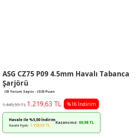
ASG CZ75 P09 4.5mm Havalı Tabanca
Şarjörü
(0) Yorum Sayısı - (0.0) Puan
1.219,63 TL
%16 İndirim
1.449,59 TL
Havale ile %5,00 İndirim
Kazancınız:
60,98 TL
1.158,65 TL
Havale Fiyatı: