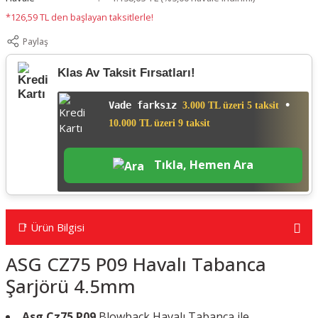
*126,59 TL den başlayan taksitlerle!
Paylaş
Klas Av Taksit Fırsatları!
Vade farksız
•
3.000 TL üzeri 5 taksit
10.000 TL üzeri 9 taksit
Tıkla, Hemen Ara
📑 Ürün Bilgisi
ASG CZ75 P09 Havalı Tabanca
Şarjörü 4.5mm
Asg Cz75 P09
Blowback Havalı Tabanca ile