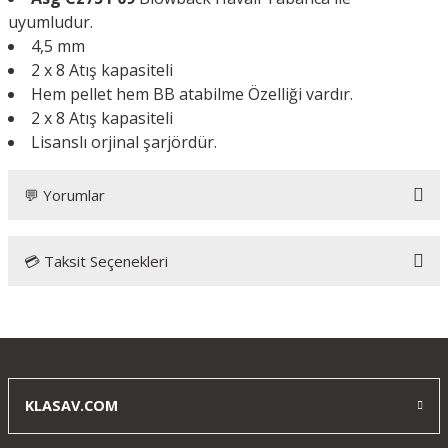
uyumludur.
4,5 mm
2 x 8 Atış kapasiteli
Hem pellet hem BB atabilme Özelliği vardır.
2 x 8 Atış kapasiteli
Lisanslı orjinal şarjördür.
💬 Yorumlar
💳 Taksit Seçenekleri
Bu ürüne ilk yorumu siz yapın!
Yorum Yaz
KLASAV.COM