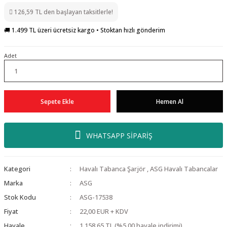
126,59 TL den başlayan taksitlerle!
🚚 1.499 TL üzeri ücretsiz kargo • Stoktan hızlı gönderim
Adet
Sepete Ekle
Hemen Al
WHATSAPP SİPARİŞ
Kategori
Havalı Tabanca Şarjör
,
ASG Havalı Tabancalar
Marka
ASG
Stok Kodu
ASG-17538
Fiyat
22,00 EUR + KDV
Havale
1.158,65 TL (%5,00 havale indirimi)