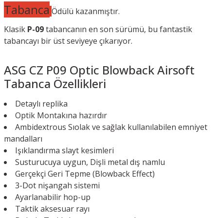
Tabanca
Ödülü kazanmıştır.
Klasik
P-09
tabancanın en son sürümü, bu fantastik
tabancayı bir üst seviyeye çıkarıyor.
ASG CZ P09 Optic Blowback Airsoft
Tabanca Özellikleri
Detaylı replika
Optik Montakına hazırdır
Ambidextrous Sıolak ve sağlak kullanılabilen emniyet
mandalları
Işıklandırma slayt kesimleri
Susturucuya uygun, Dişli metal dış namlu
Gerçekçi Geri Tepme (Blowback Effect)
3-Dot nişangah sistemi
Ayarlanabilir hop-up
Taktik aksesuar rayı