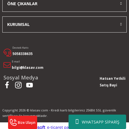
ÖNE ÇIKANLAR
KURUMSAL
Destek Hattı
5058338635
E-mail
bilgi@klasav.com
Sosyal Medya
Hatsan Yetkili
Satış Bayi
Copyright 2026 © klasav.com - Kredi kartı bilgileriniz 256Bit SSL güvenlik
sertifikası ile korunmaktadır.
WHATSAPP SİPARİŞ
Bize Ulaşın
ile
ideasoft
e-