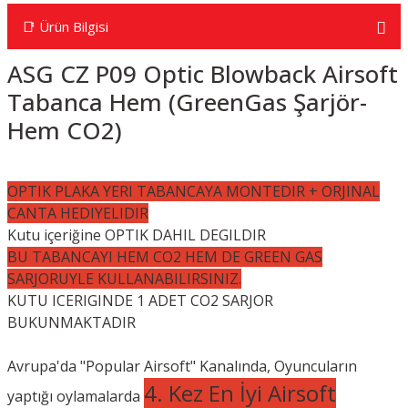
📑 Ürün Bilgisi
ASG CZ P09 Optic Blowback Airsoft
Tabanca Hem (GreenGas Şarjör-
Hem CO2)
OPTIK PLAKA YERI TABANCAYA MONTEDIR + ORJINAL
CANTA HEDIYELIDIR
Kutu içeriğine OPTIK DAHIL DEGILDIR
BU TABANCAYI HEM CO2 HEM DE GREEN GAS
SARJORUYLE KULLANABILIRSINIZ.
KUTU ICERIGINDE 1 ADET CO2 SARJOR
BUKUNMAKTADIR
Avrupa'da "Popular Airsoft" Kanalında, Oyuncuların
4. Kez En İyi Airsoft
yaptığı oylamalarda