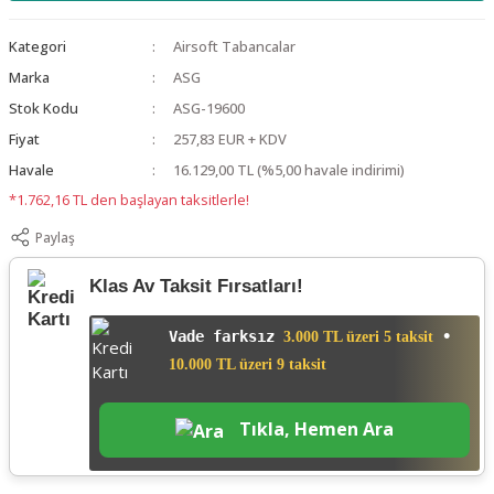
Kategori
Airsoft Tabancalar
Marka
ASG
Stok Kodu
ASG-19600
Fiyat
257,83 EUR + KDV
Havale
16.129,00 TL (%5,00 havale indirimi)
*1.762,16 TL den başlayan taksitlerle!
Paylaş
Klas Av Taksit Fırsatları!
Vade farksız
•
3.000 TL üzeri 5 taksit
10.000 TL üzeri 9 taksit
Tıkla, Hemen Ara