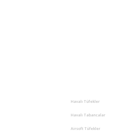
Bu ürüne ilk yorumu siz yapın!
Yorum Yaz
R
ÖNE ÇIKANLAR
Havalı Tüfekler
Havalı Tabancalar
Airsoft Tüfekler