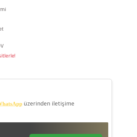
rmi
et
DV
tlerle!
üzerinden iletişime
hatsApp