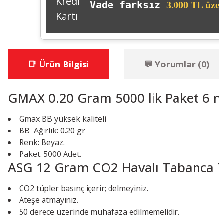
Vade farksız
3.000 TL üze
📑 Ürün Bilgisi
💬 Yorumlar (0)
GMAX 0.20 Gram 5000 lik Paket 6 
Gmax BB yüksek kaliteli
BB Ağırlık: 0.20 gr
Renk: Beyaz.
Paket: 5000 Adet.
ASG 12 Gram CO2 Havalı Tabanca
CO2 tüpler basınç içerir; delmeyiniz.
Ateşe atmayınız.
50 derece üzerinde muhafaza edilmemelidir.