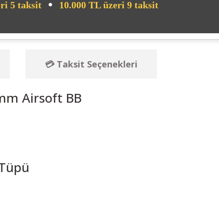
•
ri 5 taksit
10.000 TL üzeri 9 taksit
💳 Taksit Seçenekleri
mm Airsoft BB
 Tüpü