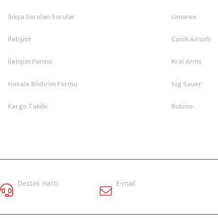
Sıkça Sorulan Sorular
Umarex
İletişim
Canik Airsoft
İletişim Formu
Kral Arms
Havale Bildirim Formu
Sig Sauer
Kargo Takibi
Rubino
Destek Hattı
E-mail
5058338635
bilgi@klasav.com