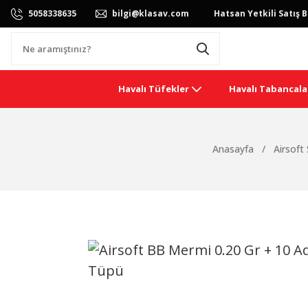
5058338635
bilgi@klasav.com
Hatsan Yetkili Satış B
Havalı Tüfekler
Havalı Tabancala
Anasayfa
Airsoft 