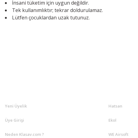
İnsani tüketim için uygun değildir.
Tek kullanımlıktır; tekrar doldurulamaz.
Lütfen çocuklardan uzak tutunuz.
KLASAV.COM
MARKALA
Yeni Üyelik
Hatsan
Üye Girişi
Ekol
Neden Klasav.com ?
WE Airsoft