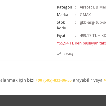
Kategori
Airsoft BB Me
Marka
GMAX
Stok
gbb-asg-tup-s
Kodu
Fiyat
499,17 TL + K
*55,94 TL den başlayan taksi
Paylaş
dalanmak için bizi
arayabilir veya
+90 (505)-833-86-35
W