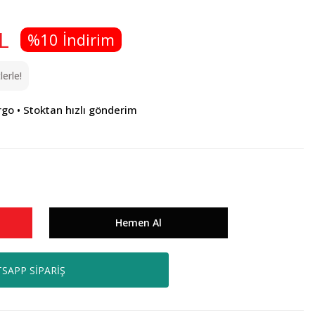
L
%10 İndirim
erle!
rgo • Stoktan hızlı gönderim
Hemen Al
SAPP SİPARİŞ