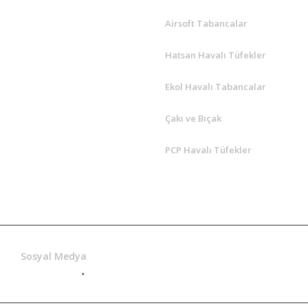
Airsoft Tabancalar
Hatsan Havalı Tüfekler
Ekol Havalı Tabancalar
Çakı ve Bıçak
PCP Havalı Tüfekler
Hatsan Yetkili
Sosyal Medya
Satış Bayi