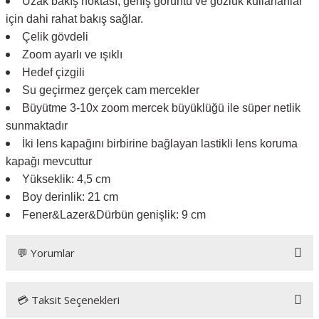
Uzak bakış noktası, geniş görüntü ve gözlük kullananlar
için dahi rahat bakış sağlar.
Çelik gövdeli
Zoom ayarlı ve ışıklı
Hedef çizgili
Su geçirmez gerçek cam mercekler
Büyütme 3-10x zoom mercek büyüklüğü ile süper netlik
sunmaktadır
İki lens kapağını birbirine bağlayan lastikli lens koruma
kapağı mevcuttur
Yükseklik: 4,5 cm
Boy derinlik: 21 cm
Fener&Lazer&Dürbün genişlik: 9 cm
💬 Yorumlar
💳 Taksit Seçenekleri
Bu ürüne ilk yorumu siz yapın!