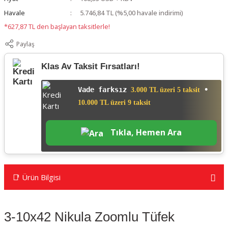
Havale
5.746,84 TL (%5,00 havale indirimi)
*627,87 TL den başlayan taksitlerle!
Paylaş
Klas Av Taksit Fırsatları!
Vade farksız
•
3.000 TL üzeri 5 taksit
10.000 TL üzeri 9 taksit
Tıkla, Hemen Ara
📑 Ürün Bilgisi
3-10x42 Nikula Zoomlu Tüfek