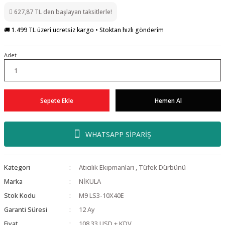
627,87 TL den başlayan taksitlerle!
🚚 1.499 TL üzeri ücretsiz kargo • Stoktan hızlı gönderim
Adet
Sepete Ekle
Hemen Al
WHATSAPP SİPARİŞ
Kategori
Atıcılık Ekipmanları
,
Tüfek Dürbünü
Marka
NİKULA
Stok Kodu
M9 LS3-10X40E
Garanti Süresi
12 Ay
Fiyat
108,33 USD + KDV