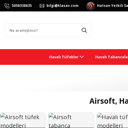
Hatsan Yetkili Sa
5058338635
bilgi@klasav.com
Havalı Tüfekler
Havalı Tabancala
Airsoft, H