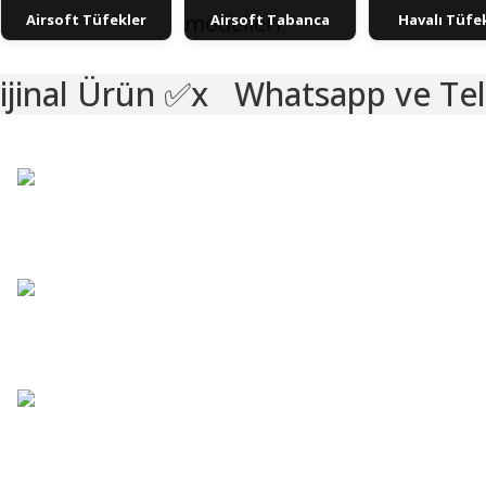
Airsoft Tüfekler
Airsoft Tabanca
Havalı Tüfe
Whatsapp ve Telefon İle Sipar
%8
VADE FARKS
%8
VADE FARKS
TANITIM /