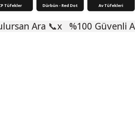
CP Tüfekler
Dürbün - Red Dot
Av Tüfekleri

%100 Güvenli Alışveriş 🛡️
🎁 HEDİYELİ
%33
🎁 HEDİYELİ
VADE FARKSIZ 5 TAKSIT
%39
E FARKSIZ 5 TAKSIT
KARGO BEDAVA
(0) Yorum