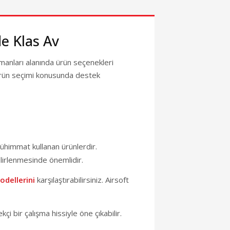
L
TL
KARGO BEDAVA
de Klas Av
%9
🎁 HEDİYELİ
ipmanları alanında ürün seçenekleri
um
RKSIZ 5 TAKSIT
n ürün seçimi konusunda destek
 / TEST
eli Parlak Beyaz - 4.5 mm
0 TL
0 TL
mühimmat kullanan ürünlerdir.
131,55 TL
elirlenmesinde önemlidir.
odellerini
karşılaştırabilirsiniz. Airsoft
KARGO BEDAVA
İ
🎁 HEDİYELİ
KSIT
VADE FARKSIZ 5 TAKSIT
TANITIM / TEST
çi bir çalışma hissiyle öne çıkabilir.
(5) Yorum