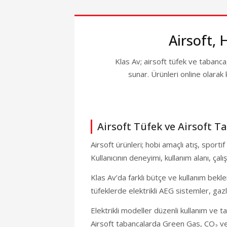
VADE FARKS
TANITIM /
Airsoft, 
ASG Dan Wess
🎁 
Klas Av; airsoft tüfek ve tabanca,
VADE FARKS
sunar. Ürünleri online olarak
TANITIM /
H
Airsoft Tüfek ve Airsoft T
Airsoft ürünleri; hobi amaçlı atış, spor
Kullanıcının deneyimi, kullanım alanı, ç
Klas Av’da farklı bütçe ve kullanım bekle
%19
tüfeklerde elektrikli AEG sistemler, gazl
VADE FARKS
Elektrikli modeller düzenli kullanım ve ta
Airsoft tabancalarda Green Gas, CO₂ ve b