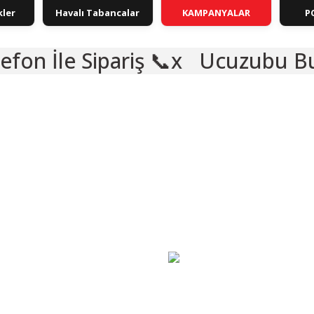
kler
Havalı Tabancalar
KAMPANYALAR
P
iş 📞
Ucuzubu Bulursan Ara 
🎁 HEDİYELİ
%46
IZ 5 TAKSIT
VADE FARKSIZ 9 TAKSIT
TANITIM / TEST
🎁 HEDİYELİ
IZ 9 TAKSIT
VAD
 TEST
KARGO BEDAVA