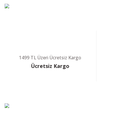
%14
VADE FARKS
Hatsan Strik
1499 TL Üzeri Ücretsiz Kargo
Ücretsiz Kargo
UMAREX Colt 
%9
VADE FARKS