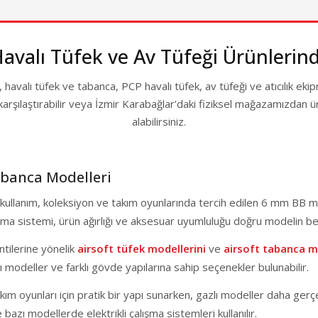
IZ 9 TAKSIT
9.999,00 TL
6.000,00 T
 TEST
4.999,00 
(0) Yorum
Havalı Tüfek ve Av Tüfeği Ürünlerin
on 8'' Gri Toplu Havalı Tabanca
HEDİYELİ
 havalı tüfek ve tabanca, PCP havalı tüfek, av tüfeği ve atıcılık ek
(22) Yor
IZ 9 TAKSIT
VADE FA
 karşılaştırabilir veya İzmir Karabağlar’daki fiziksel mağazamızda
 TEST
TANITIM
11.523,46 TL
alabilirsiniz.
EKOL ES 66 Havalı Tabanca İşlem
avale ile : 10.947,28 TL
5.150,0
abanca Modelleri
4.349,0
tif kullanım, koleksiyon ve takım oyunlarında tercih edilen 6 mm BB 
Havale ile : 4.
alışma sistemi, ürün ağırlığı ve aksesuar uyumluluğu doğru modelin b
ntilerine yönelik
airsoft tüfek modellerini
ve
airsoft tabanca m
🎁 HEDİYELİ
🎁 HEDİYEL
ı modeller ve farklı gövde yapılarına sahip seçenekler bulunabilir.
IZ 6 TAKSIT
VADE FARKSIZ 5 TA
KARGO BEDAVA
TANITIM / TEST
kım oyunları için pratik bir yapı sunarken, gazlı modeller daha gerçek
azı modellerde elektrikli çalışma sistemleri kullanılır.