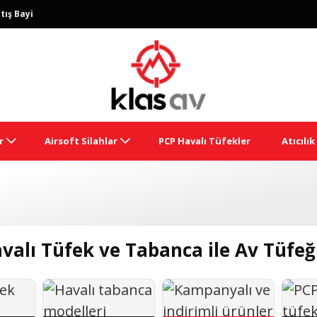
tış Bayi
r
Airsoft Silahlar
PCP Havalı Tüfekler
Atıcılı
avalı Tüfek ve Tabanca ile Av Tüfeğ