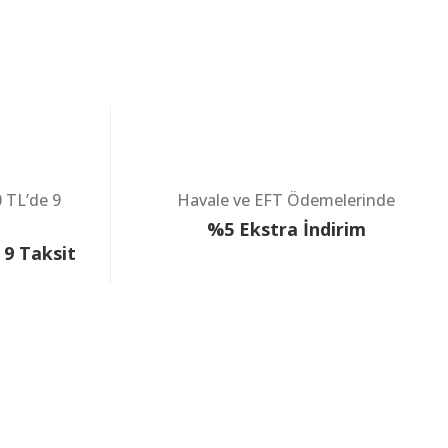
Retay 70S Siyah Havalı Tüfek
5.499,00 TL
3.699,00 TL
KARGO BEDAVA
Havale ile : 3.514,05 TL
KARGO BEDAVA
0 TL’de 9
Havale ve EFT Ödemelerinde
m
%5 Ekstra İndirim
(0) Yorum
 9 Taksit
et) Pcp Havalı Tüfek 6.35mm
X H&K MP5 K-PDW Airgun Havalı Tabanca Siyah
0 TL
0 TL
19.754,50 TL
12.090,41 TL
Havale ile : 11.485,89 TL
 HEDİYELİ