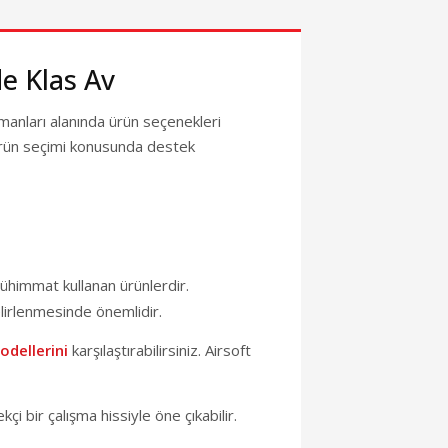
L
TL
KARGO BEDAVA
de Klas Av
%9
🎁 HEDİYELİ
ipmanları alanında ürün seçenekleri
um
RKSIZ 5 TAKSIT
n ürün seçimi konusunda destek
 / TEST
eli Parlak Beyaz - 4.5 mm
0 TL
0 TL
mühimmat kullanan ürünlerdir.
131,55 TL
elirlenmesinde önemlidir.
odellerini
karşılaştırabilirsiniz. Airsoft
KARGO BEDAVA
İ
🎁 HEDİYELİ
KSIT
VADE FARKSIZ 5 TAKSIT
TANITIM / TEST
çi bir çalışma hissiyle öne çıkabilir.
(5) Yorum