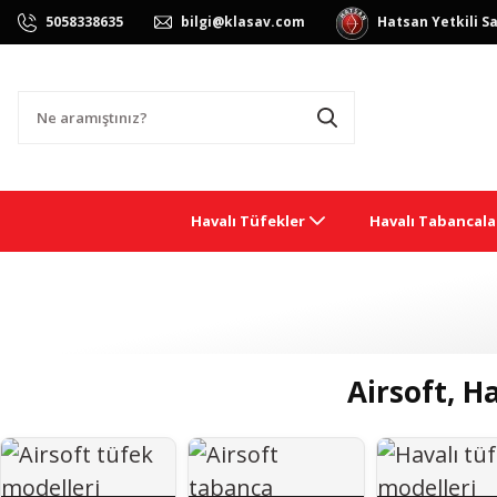
Hatsan Yetkili Sa
5058338635
bilgi@klasav.com
Havalı Tüfekler
Havalı Tabancala
Airsoft, H