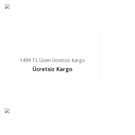
%14
VADE FARKS
Hatsan Strik
1499 TL Üzeri Ücretsiz Kargo
Ücretsiz Kargo
UMAREX Colt 
%9
VADE FARKS