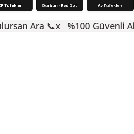
CP Tüfekler
Dürbün - Red Dot
Av Tüfekleri
📞
%100 Güvenli Alışveriş 🛡️
🎁 HEDİYELİ
%33
🎁 HEDİYELİ
VADE FARKSIZ 5 TAKSIT
%39
E FARKSIZ 5 TAKSIT
KARGO BEDAVA
(0) Yorum