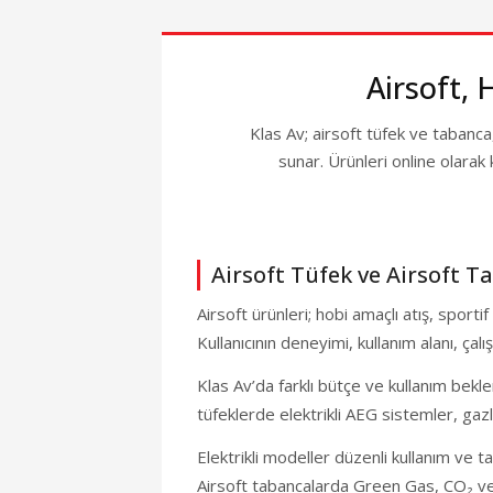
VADE FARKS
TANITIM /
Airsoft, 
ASG Dan Wess
🎁 
Klas Av; airsoft tüfek ve tabanca,
VADE FARKS
sunar. Ürünleri online olarak
TANITIM /
H
Airsoft Tüfek ve Airsoft T
Airsoft ürünleri; hobi amaçlı atış, spor
Kullanıcının deneyimi, kullanım alanı, ç
Klas Av’da farklı bütçe ve kullanım bekle
%19
tüfeklerde elektrikli AEG sistemler, gazl
VADE FARKS
Elektrikli modeller düzenli kullanım ve ta
Airsoft tabancalarda Green Gas, CO₂ ve b