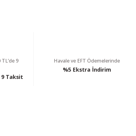
Retay 70S Siyah Havalı Tüfek
5.499,00 TL
3.699,00 TL
KARGO BEDAVA
Havale ile : 3.514,05 TL
KARGO BEDAVA
0 TL’de 9
Havale ve EFT Ödemelerinde
m
%5 Ekstra İndirim
(0) Yorum
 9 Taksit
et) Pcp Havalı Tüfek 6.35mm
X H&K MP5 K-PDW Airgun Havalı Tabanca Siyah
0 TL
0 TL
19.767,13 TL
12.098,14 TL
Havale ile : 11.493,24 TL
 HEDİYELİ