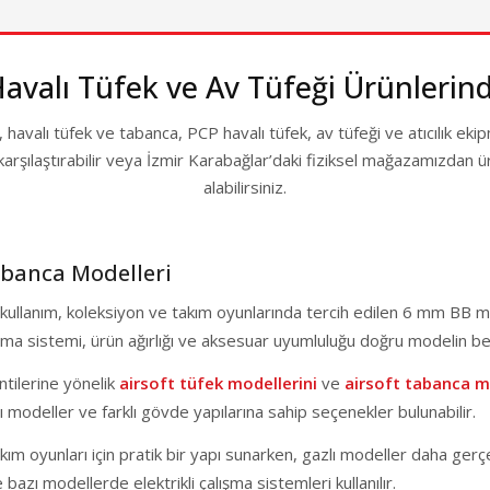
IZ 9 TAKSIT
9.999,00 TL
6.000,00 T
 TEST
4.999,00 
(0) Yorum
Havalı Tüfek ve Av Tüfeği Ürünlerin
on 8'' Gri Toplu Havalı Tabanca
HEDİYELİ
 havalı tüfek ve tabanca, PCP havalı tüfek, av tüfeği ve atıcılık ek
(22) Yor
IZ 9 TAKSIT
VADE FA
 karşılaştırabilir veya İzmir Karabağlar’daki fiziksel mağazamızda
 TEST
TANITIM
11.530,83 TL
alabilirsiniz.
EKOL ES 66 Havalı Tabanca İşlem
avale ile : 10.954,29 TL
5.150,0
abanca Modelleri
4.349,0
tif kullanım, koleksiyon ve takım oyunlarında tercih edilen 6 mm BB 
Havale ile : 4.
alışma sistemi, ürün ağırlığı ve aksesuar uyumluluğu doğru modelin b
ntilerine yönelik
airsoft tüfek modellerini
ve
airsoft tabanca m
🎁 HEDİYELİ
🎁 HEDİYEL
ı modeller ve farklı gövde yapılarına sahip seçenekler bulunabilir.
IZ 6 TAKSIT
VADE FARKSIZ 5 TA
KARGO BEDAVA
TANITIM / TEST
kım oyunları için pratik bir yapı sunarken, gazlı modeller daha gerçek
azı modellerde elektrikli çalışma sistemleri kullanılır.