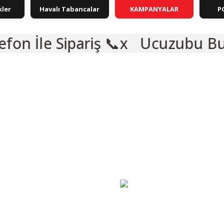
kler
Havalı Tabancalar
KAMPANYALAR
P
riş 📞
Ucuzubu Bulursan Ara 
🎁 HEDİYELİ
%46
IZ 5 TAKSIT
VADE FARKSIZ 9 TAKSIT
TANITIM / TEST
🎁 HEDİYELİ
IZ 9 TAKSIT
VAD
 TEST
KARGO BEDAVA