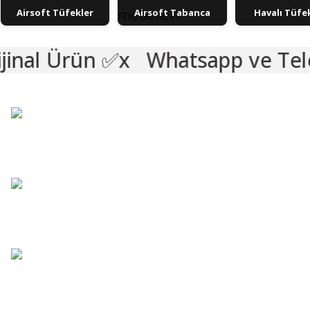
Airsoft Tüfekler
Airsoft Tabanca
Havalı Tüfe
✅
Whatsapp ve Telefon İle Sipa
%8
VADE FARKS
%8
VADE FARKS
TANITIM /