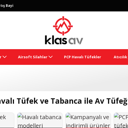
tış Bayi
r
Airsoft Silahlar
PCP Havalı Tüfekler
Atıcılı
avalı Tüfek ve Tabanca ile Av Tüfeğ